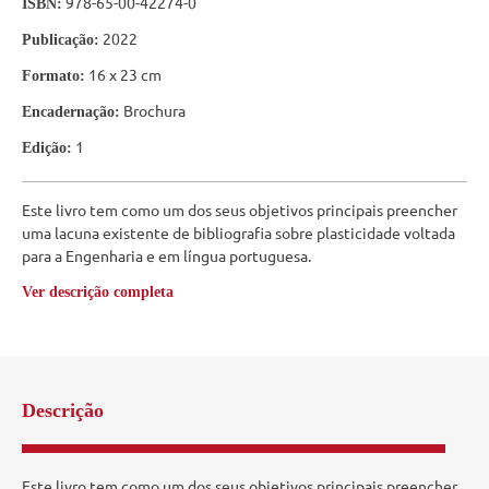
978-65-00-42274-0
ISBN:
2022
Publicação:
16 x 23 cm
Formato:
Brochura
Encadernação:
1
Edição:
Este livro tem como um dos seus objetivos principais preencher
uma lacuna existente de bibliografia sobre plasticidade voltada
para a Engenharia e em língua portuguesa.
Ver descrição completa
Descrição
Este livro tem como um dos seus objetivos principais preencher