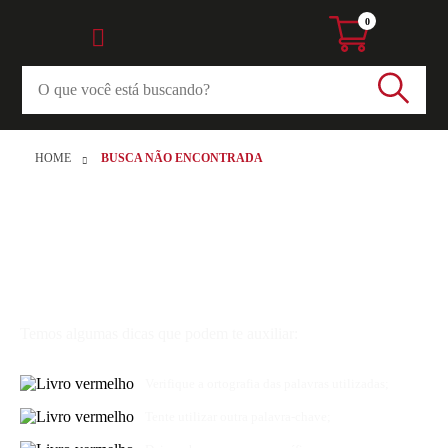
0
HOME
BUSCA NÃO ENCONTRADA
Desculpe, não encontramos
resultados para sua busca
Temos algumas dicas que podem te auxiliar:
Verifique a ortografia das palavras utilizadas;
Tente utilizar outra palavra-chave;