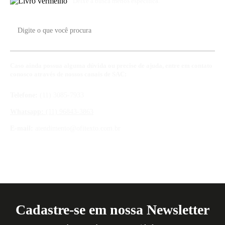
Deixe a busca menos específica.
Caso ainda possua alguma dúvida ou precise de ajuda, entre em contato
conosco através de nossos canais de SAC:
Telefone:
(11) 3085-7933
Whatsapp:
(11) 96843-3863
E-mail:
atendimento@ofitexto.com.br
Cadastre-se em nossa Newsletter