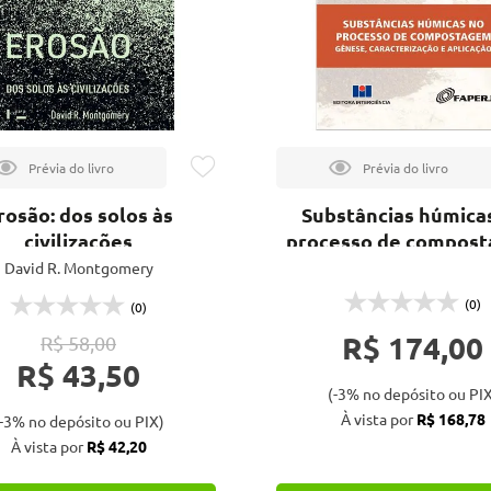
rosão: dos solos às
Substâncias húmica
civilizações
processo de compos
David R. Montgomery
(0)
(0)
R$ 174,00
R$ 58,00
R$ 43,50
(-3% no depósito ou PIX
À vista por
R$ 168,78
-3% no depósito ou PIX)
À vista por
R$ 42,20