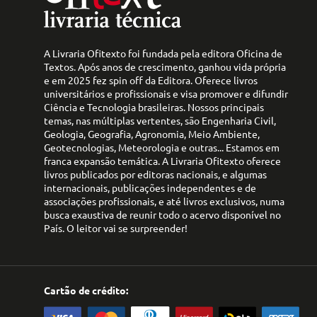
A Livraria Ofitexto foi fundada pela editora Oficina de
Textos. Após anos de crescimento, ganhou vida própria
e em 2025 fez spin off da Editora. Oferece livros
universitários e profissionais e visa promover e difundir
Ciência e Tecnologia brasileiras. Nossos principais
temas, nas múltiplas vertentes, são Engenharia Civil,
Geologia, Geografia, Agronomia, Meio Ambiente,
Geotecnologias, Meteorologia e outras... Estamos em
franca expansão temática. A Livraria Ofitexto oferece
livros publicados por editoras nacionais, e algumas
internacionais, publicações independentes e de
associações profissionais, e até livros exclusivos, numa
busca exaustiva de reunir todo o acervo disponível no
País. O leitor vai se surpreender!
Cartão de crédito: