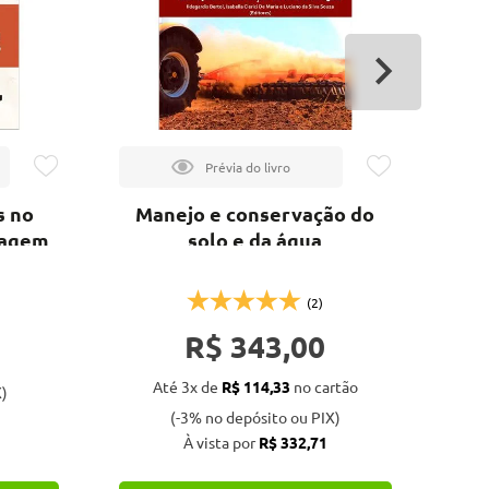
s no
Manejo e conservação do
F
tagem
solo e da água
(2)
R$ 343,00
Até 3x de
R$ 114,33
no cartão
)
(-3% no depósito ou PIX)
À vista por
R$ 332,71