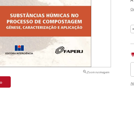
tação
O
nto
Zoom na imagem
o
Nã