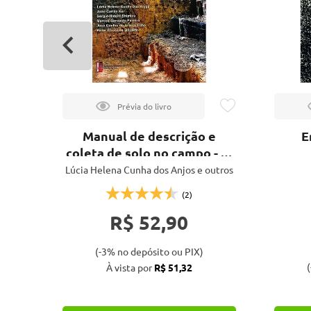
nto
Manual de descrição e
E
o de
coleta de solo no campo - 8ª
ed.
Lúcia Helena Cunha dos Anjos e outros
(2)
R$ 52,90
(-3% no depósito ou PIX)
(
À vista por
R$ 51,32