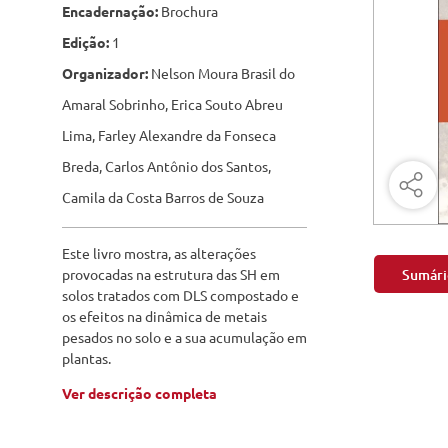
Engenharia Mecânica
Encadernação:
Brochura
Pavimen
Edição:
1
Engenharia Metalúrgica
Saneame
Organizador:
Nelson Moura Brasil do
Entretenimento e Cultura
Amaral Sobrinho, Erica Souto Abreu
Exatas e Energia
Lima, Farley Alexandre da Fonseca
Breda, Carlos Antônio dos Santos,
Geociências
Camila da Costa Barros de Souza
Geotecnologias
Este livro mostra, as alterações
Literatura
Sumári
provocadas na estrutura das SH em
solos tratados com DLS compostado e
Livros Singulares
os efeitos na dinâmica de metais
pesados no solo e a sua acumulação em
Meteorologia e Climatologia
plantas.
Produtos Digitais
Ver descrição completa
Recursos Hídricos