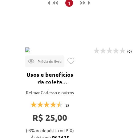
Maior preço
1
Menor preço
Mais vendidos
Lançamentos
(0)
Usos e benefícios
da coleta
automática de
Reimar Carlesso e outros
dados
meteorológicos
(2)
na agricultura
R$ 25,00
(-3% no depósito ou PIX)
À vista por
R$ 24,25