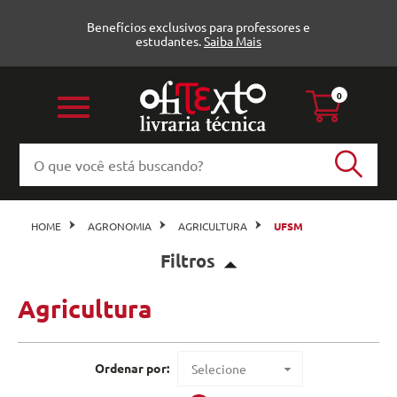
Benefícios exclusivos para professores e
estudantes.
Saiba Mais
0
HOME
AGRONOMIA
AGRICULTURA
UFSM
Filtros
Agricultura
Agricultura (2)
UFSM
Veja todas as opções
Ordenar por:
Selecione