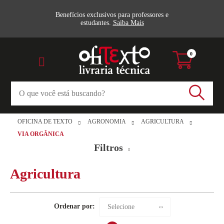
Benefícios exclusivos para professores e
estudantes.
Saiba Mais
0
OFICINA DE TEXTO
AGRONOMIA
AGRICULTURA
VIA ORGÂNICA
Filtros
Agricultura
Marca
Ordenar por:
Selecione