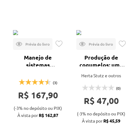
Agronegócio (1)
Mais vendidos
Lançamentos
Editora
CRV
Veja todas as opções
Manejo de
Produção de
sistemas
cogumelos: uma
agrícolas no
experiência na
Herta Stutz e outros
Cerrado
região centro-sul
(3)
do Paraná
(0)
R$ 167,90
R$ 47,00
(-3% no depósito ou PIX)
(-3% no depósito ou PIX)
À vista por
R$ 162,87
À vista por
R$ 45,59