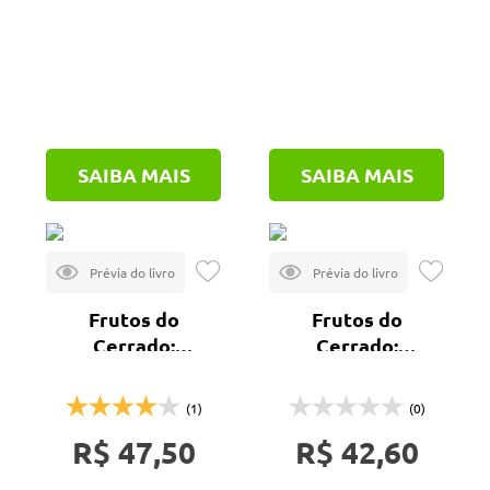
SAIBA MAIS
SAIBA MAIS
Frutos do
Frutos do
Cerrado:
Cerrado:
características e
características e
aplicações
aplicações
(1)
(0)
tecnológicas
tecnológicas - vol.
R$ 47,50
R$ 42,60
1