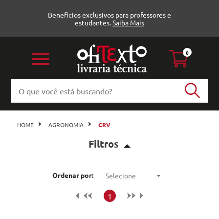
Benefícios exclusivos para professores e
estudantes.
Saiba Mais
0
HOME
AGRONOMIA
CRV
Filtros
Agricultura (3)
Ordenar por:
Selecione
Recursos Florestais (2)
Maior preço
1
Pedologia (1)
Menor preço