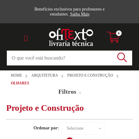
Benefícios exclusivos para professores e
estudantes.
Saiba Mais
0
HOME
ARQUITETURA
PROJETO E CONSTRUÇÃO
OLHARES
Filtros
Projeto e Construção
Projeto e Construção (2)
Olhares
Veja todas as opções
Ordenar por:
Selecione