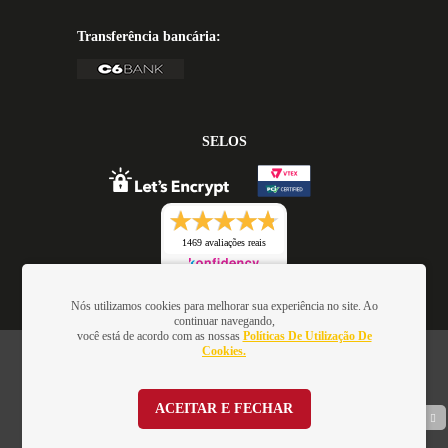
Transferência bancária:
SELOS
1469 avaliações reais
Nós utilizamos cookies para melhorar sua experiência no site. Ao
continuar navegando,
você está de acordo com as nossas
Políticas De Utilização De
Cookies.
Oficina de Textos - Rua da Consolação, 323 - Loja 28 - Ed.
Barão de Penedo, 01301-000 - São Paulo/SP - Brasil -
CNPJ: 01.337.552/0001-52
ACEITAR E FECHAR