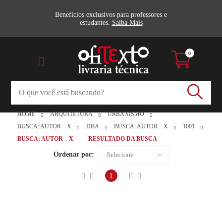
Benefícios exclusivos para professores e
estudantes.
Saiba Mais
0
HOME
ARQUITETURA
URBANISMO
BUSCA: AUTOR
X
DBA
BUSCA: AUTOR
X
1001
BUSCA: AUTOR
X
RESULTADO DA BUSCA
Ordenar por:
Selecione
Maior preço
1
Menor preço
Mais vendidos