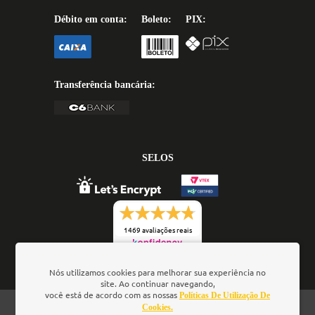
Débito em conta:
Boleto:
PIX:
Transferência bancária:
SELOS
1469 avaliações reais
Nós utilizamos cookies para melhorar sua experiência no
site. Ao continuar navegando,
você está de acordo com as nossas
Políticas De Utilização De
Oficina de Textos - Rua da Consolação, 323 - Loja 28 -
Cookies.