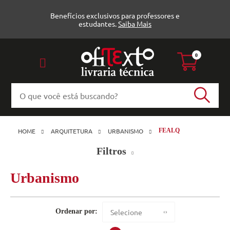
Benefícios exclusivos para professores e
estudantes.
Saiba Mais
0
HOME
ARQUITETURA
URBANISMO
FEALQ
Filtros
Urbanismo
Urbanismo (1)
FEALQ
Veja todas as opções
Ordenar por:
Selecione