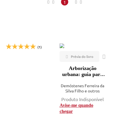
Maior preço
1
Menor preço
Mais vendidos
Lançamentos
(1)
Arborização
urbana: guia para
identificação,
Demóstenes Ferreira da
manejo e avaliação
Silva Filho e outros
do risco de queda
Produto Indisponível
Avise-me quando
chegar