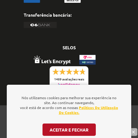
Transferência bancária:
SELOS
1469 avaliações reais
Nós utilizamos cookies para melhorar sua experiência no
site. Ao continuar navegando,
você está de acordo com as nossas
Políticas De Utilização
Oficina de Textos - Rua da Consolação, 323 - Loja 28 -
De Cookies.
Ed. Barão de Penedo, 01301-000 - São Paulo/SP - Brasil
- CNPJ: 01.337.552/0001-52
ACEITAR E FECHAR