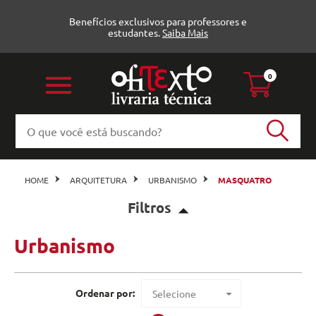
Benefícios exclusivos para professores e
estudantes.
Saiba Mais
0
HOME
ARQUITETURA
URBANISMO
MASQUATRO
Filtros
Urbanismo
Urbanismo (5)
Masquatro
Veja todas as opções
Ordenar por:
Selecione