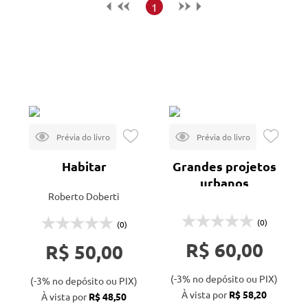
Maior preço
1
Menor preço
Mais vendidos
Lançamentos
Habitar
Grandes projetos
urbanos
Roberto Doberti
(0)
(0)
R$ 60,00
R$ 50,00
(-3% no depósito ou PIX)
(-3% no depósito ou PIX)
À vista por
R$ 58,20
À vista por
R$ 48,50