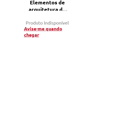
Elementos de
arquitetura de
climatização
Produto Indisponível
natural - 2ª ed.
Avise-me quando
chegar