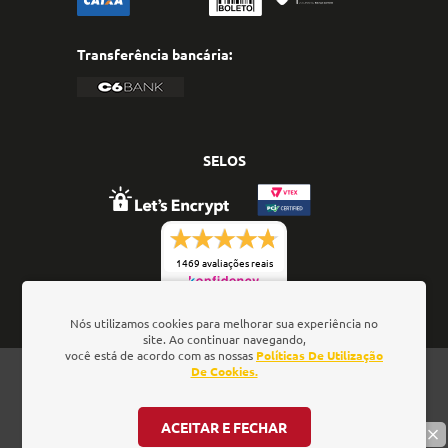
Transferência bancária:
SELOS
1469 avaliações reais
Nós utilizamos cookies para melhorar sua experiência no
site. Ao continuar navegando,
você está de acordo com as nossas
Políticas De Utilização
De Cookies.
Oficina de Textos - Rua da Consolação, 323 - Loja 28 -
Ed. Barão de Penedo, 01301-000 - São Paulo/SP - Brasil
- CNPJ: 01.337.552/0001-52
ACEITAR E FECHAR