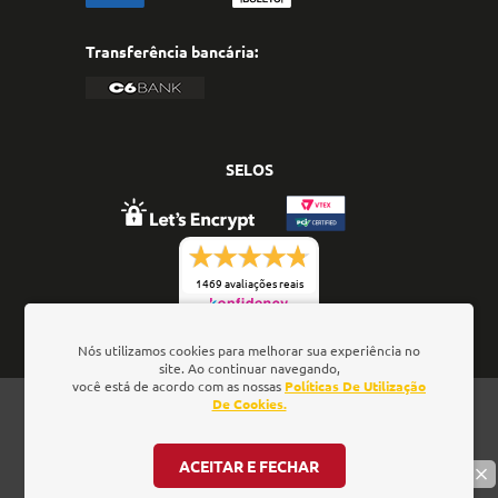
Transferência bancária:
SELOS
1469 avaliações reais
Nós utilizamos cookies para melhorar sua experiência no
site. Ao continuar navegando,
você está de acordo com as nossas
Políticas De Utilização
Oficina de Textos - Rua da Consolação, 323 - Loja 28 -
De Cookies.
Ed. Barão de Penedo, 01301-000 - São Paulo/SP - Brasil
- CNPJ: 01.337.552/0001-52
ACEITAR E FECHAR