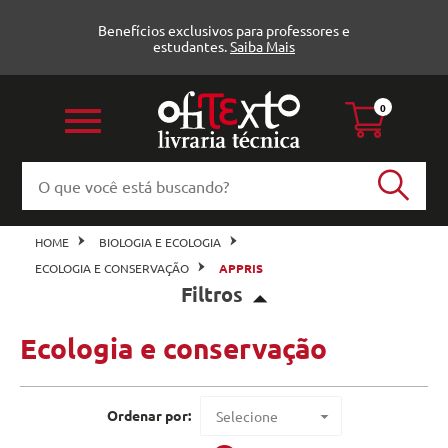
Benefícios exclusivos para professores e
estudantes.
Saiba Mais
0
HOME
BIOLOGIA E ECOLOGIA
ECOLOGIA E CONSERVAÇÃO
APPRIS
Filtros
Ecologia e conservação
Ecologia e conservação (1)
Appris
Veja todas as opções
Ordenar por:
Selecione