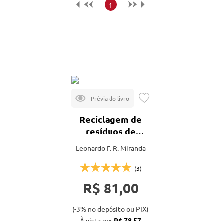
Maior preço
1
Menor preço
Mais vendidos
Lançamentos
Reciclagem de
resíduos de
construção e
Leonardo F. R. Miranda
demolição
(3)
R$ 81,00
(-3% no depósito ou PIX)
À vista por
R$ 78,57