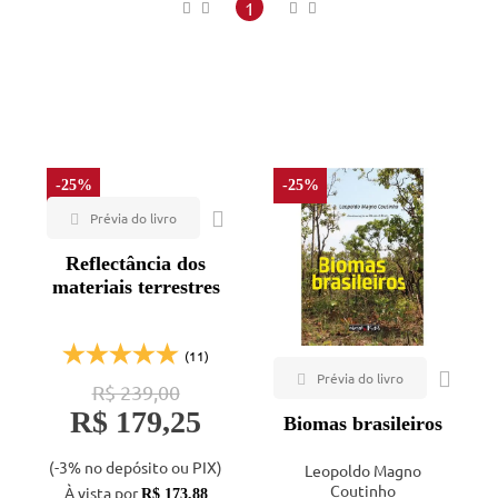
Maior preço
1
Veja todas as opções
Menor preço
Mais vendidos
Lançamentos
-25%
-25%
Reflectância dos
materiais terrestres
(11)
R$ 239,00
R$ 179,25
Biomas brasileiros
(-3% no depósito ou PIX)
Leopoldo Magno
Coutinho
À vista por
R$ 173,88