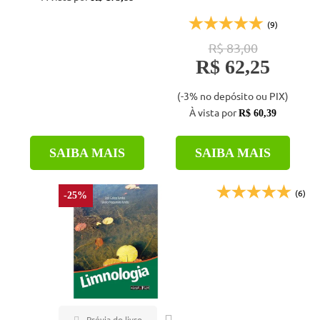
(9)
R$ 83,00
R$ 62,25
(-3% no depósito ou PIX)
À vista por
R$ 60,39
SAIBA MAIS
SAIBA MAIS
(6)
-25%