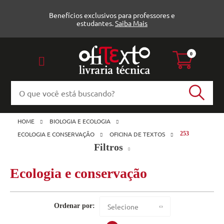
Benefícios exclusivos para professores e
estudantes.
Saiba Mais
0
HOME
BIOLOGIA E ECOLOGIA
ECOLOGIA E CONSERVAÇÃO
OFICINA DE TEXTOS
253
Filtros
Ecologia e conservação
Ecologia e conservação (4)
e-Books
Veja todas as opções
Ordenar por:
Selecione
Oficina de Textos