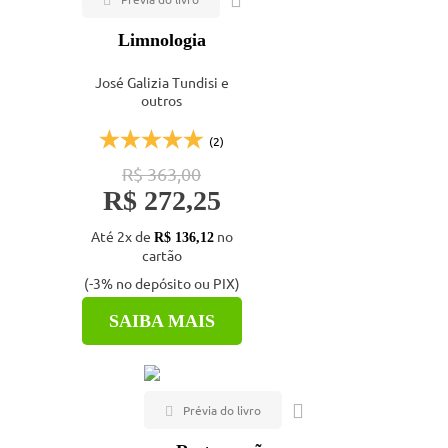
Limnologia
José Galizia Tundisi e
outros
(2)
R$ 363,00
R$ 272,25
Até 2x de
no
R$ 136,12
cartão
(-3% no depósito ou PIX)
À vista por
R$ 264,09
SAIBA MAIS