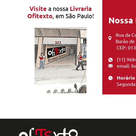
Visite
a nossa
Livraria
Ofitexto
, em São Paulo!
Nossa 
Rua da Co
Barão de
CEP: 013
(11) 968
email: l
Horário
Segunda 