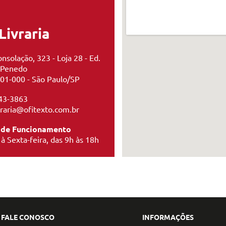
Livraria
nsolação, 323 - Loja 28 - Ed.
 Penedo
01-000 - São Paulo/SP
43-3863
ivraria@ofitexto.com.br
 de Funcionamento
à Sexta-feira, das 9h às 18h
FALE CONOSCO
INFORMAÇÕES