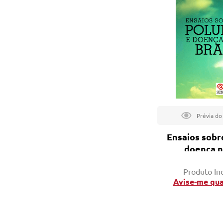
tação
nto
Ensaios sobr
doença n
Produto In
Avise-me qu