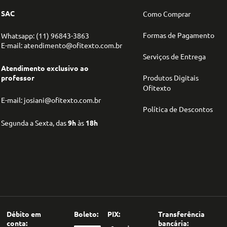
SAC
Como Comprar
Formas de Pagamento
Whatsapp: (11) 96843-3863
E-mail: atendimento@ofitexto.com.br
Serviços de Entrega
Atendimento exclusivo ao
professor
Produtos Digitais
Ofitexto
E-mail: josiani@ofitexto.com.br
Política de Descontos
Segunda a Sexta, das
9h
às
18h
Débito em
Boleto:
PIX:
Transferência
conta:
bancária: