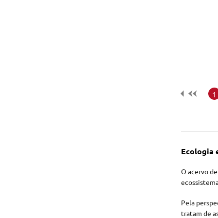
Tecnologia e Inovação
1
Ecologia 
O acervo de
ecossistema
Pela perspec
tratam de a