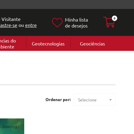
 Visitante
0
Minha lista
astre-se
ou
entre
de desejos
ncias do
Geotecnologias
Geociências
biente
Geografia
e
Cartografi
Geomorfol
l
Geologia
ia
l
Ordenar por:
Selecione
Maior preço
Menor preço
Mais vendidos