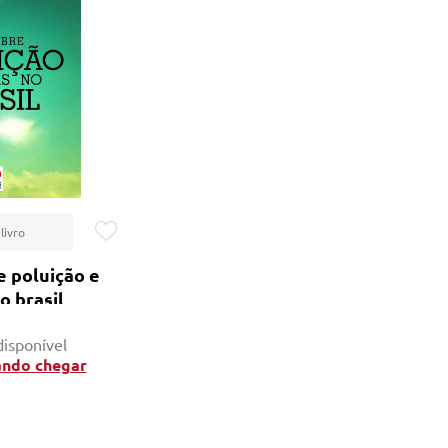
Lançamentos
e poluição e
o brasil
disponível
ando chegar