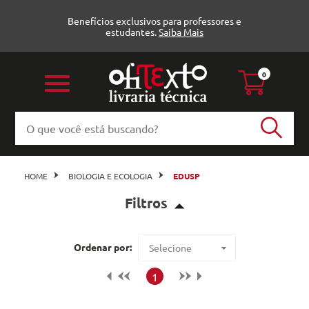
Benefícios exclusivos para professores e
estudantes.
Saiba Mais
0
HOME
BIOLOGIA E ECOLOGIA
EDUSP
Filtros
Biologia (4)
Ordenar por:
Selecione
Ecologia e conservação (1)
Maior preço
1
Menor preço
Editora