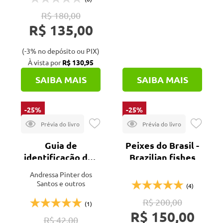
em 40 hectares
de parcelas
R$ 180,00
permanentes
R$ 135,00
(-3% no depósito ou PIX)
À vista por
R$ 130,95
SAIBA MAIS
SAIBA MAIS
-25%
-25%
Guia de
Peixes do Brasil -
identificação dos
Brazilian fishes
peixes da família
Andressa Pinter dos
myctophidae do
Santos e outros
(4)
Brasil
R$ 200,00
(1)
R$ 150,00
R$ 42,00