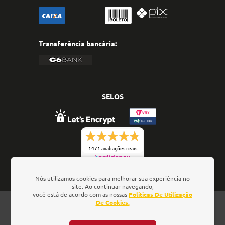
Transferência bancária:
SELOS
1471 avaliações reais
Nós utilizamos cookies para melhorar sua experiência no
site. Ao continuar navegando,
você está de acordo com as nossas
Políticas De Utilização
Oficina de Textos - Rua da Consolação, 323 - Loja 28 -
De Cookies.
Ed. Barão de Penedo, 01301-000 - São Paulo/SP - Brasil
- CNPJ: 01.337.552/0001-52