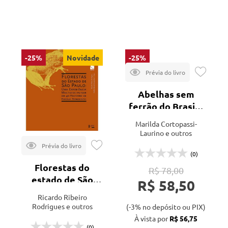
Mais vendidos
Edusp
Veja todas as opções
Lançamentos
-25%
Novidade
-25%
Abelhas sem
ferrão do Brasil -
2ª ed.
Marilda Cortopassi-
Laurino e outros
(0)
Florestas do
R$ 78,00
estado de São
R$ 58,50
Paulo: uma
Ricardo Ribeiro
experiência
Rodrigues e outros
(-3% no depósito ou PIX)
multidisciplinar
À vista por
R$ 56,75
(0)