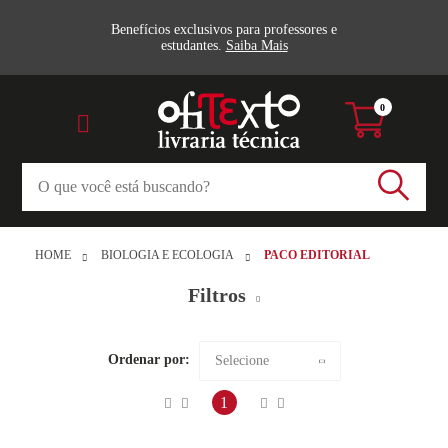
Benefícios exclusivos para professores e
estudantes.
Saiba Mais
0
HOME
BIOLOGIA E ECOLOGIA
PACO EDITORIAL
Filtros
Biologia (1)
Ordenar por:
Selecione
Maior preço
1
Editora
Menor preço
Paco Editorial