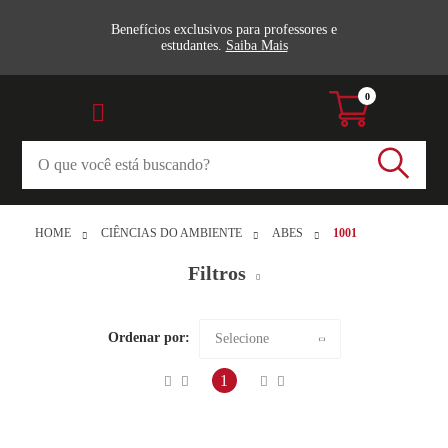
Benefícios exclusivos para professores e
estudantes.
Saiba Mais
0
HOME
CIÊNCIAS DO AMBIENTE
ABES
1001
Filtros
Meio Ambiente (1)
Ordenar por:
Selecione
all_books
Maior preço
1
Veja todas as opções
Menor preço
Editora