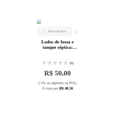
Mais vendidos
ABES
Veja todas as opções
Lançamentos
Lodos de fossa e
tanque séptica:
orientações para
definição de
alternativas de
(0)
gestão e destinação
R$ 50,00
(-3% no depósito ou PIX)
À vista por
R$ 48,50