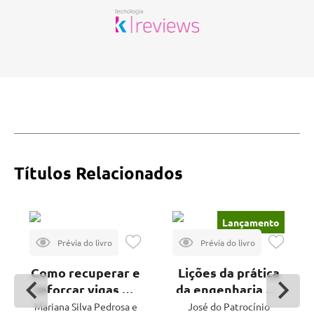
Títulos Relacionados
Lançamento
Como recuperar e
Lições da prática
reforçar vigas de
da engenharia de
concreto armado
estruturas de
Mariana Silva Pedrosa e
José do Patrocínio