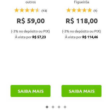
outros
Figueirôa
por
concreto
encamisamento
(13)
(1)
R$ 59,00
R$ 118,00
(-3% no depósito ou PIX)
(-3% no depósito ou PIX)
À vista por
R$ 57,23
À vista por
R$ 114,46
SAIBA MAIS
SAIBA MAIS