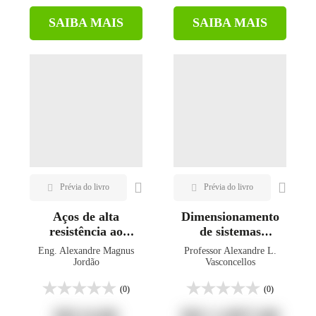
SAIBA MAIS
SAIBA MAIS
Aços de alta
Dimensionamento
resistência ao
de sistemas
nióbio
estruturais em aço
Eng. Alexandre Magnus
Professor Alexandre L.
Jordão
Vasconcellos
(0)
(0)