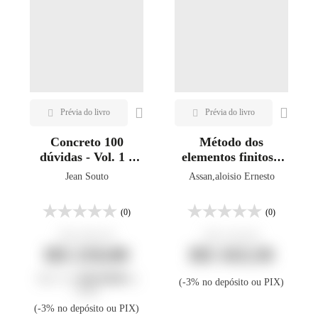
Concreto 100
Método dos
dúvidas - Vol. 1 e
elementos finitos -
Vol. 2
3ª ed.
Jean Souto
Assan,aloisio Ernesto
(0)
(0)
R$ 280,00
R$ 218,00
R$ 210,00
R$ 163,50
Até 2 x de
R$ 105,00
no
(-3% no depósito ou PIX)
cartão
(-3% no depósito ou PIX)