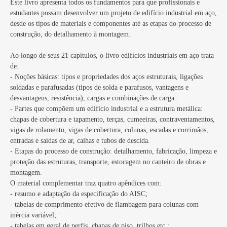
Este livro apresenta todos os fundamentos para que profissionais e
estudantes possam desenvolver um projeto de edifício industrial em aço,
desde os tipos de materiais e componentes até as etapas do processo de
construção, do detalhamento à montagem.
Ao longo de seus 21 capítulos, o livro edifícios industriais em aço trata
de:
- Noções básicas: tipos e propriedades dos aços estruturais, ligações
soldadas e parafusadas (tipos de solda e parafusos, vantagens e
desvantagens, resistência), cargas e combinações de carga.
- Partes que compõem um edifício industrial e a estrutura metálica:
chapas de cobertura e tapamento, terças, cumeeiras, contraventamentos,
vigas de rolamento, vigas de cobertura, colunas, escadas e corrimãos,
entradas e saídas de ar, calhas e tubos de descida.
- Etapas do processo de construção: detalhamento, fabricação, limpeza e
proteção das estruturas, transporte, estocagem no canteiro de obras e
montagem.
O material complementar traz quatro apêndices com:
- resumo e adaptação da especificação do AISC;
- tabelas de comprimento efetivo de flambagem para colunas com
inércia variável;
- tabelas em geral de perfis, chapas de piso, trilhos etc.;