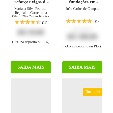
reforçar vigas de
fundações em
concreto armado
concreto - 2ª ed.
Mariana Silva Pedrosa,
João Carlos de Campos
por encamisamento
Reginaldo Carneiro da
Silva, Júlia Castro Pereira,
Geysiane Faria Barros
(21)
(13)
Milagres
R$ 240,00
R$ 59,00
R$ 180,00
(-3% no depósito ou PIX)
(-3% no depósito ou PIX)
SAIBA MAIS
SAIBA MAIS
Novidade