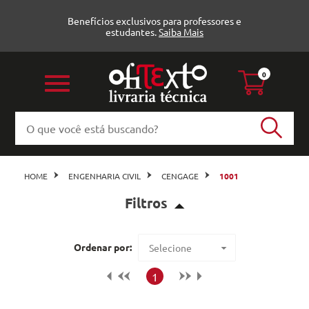
Benefícios exclusivos para professores e
estudantes.
Saiba Mais
0
HOME
ENGENHARIA CIVIL
CENGAGE
1001
Filtros
Geotecnia (1)
Ordenar por:
Selecione
Estruturas e Concreto (1)
Maior preço
1
all_books
Menor preço
Veja todas as opções