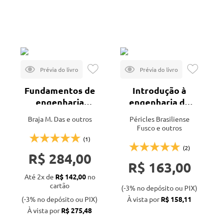
Mais vendidos
Editora
Lançamentos
Cengage
Veja todas as opções
Fundamentos de
Introdução à
engenharia
engenharia de
geotécnica - 4ª
estruturas de
Braja M. Das e outros
Péricles Brasiliense
ed.
concreto
Fusco e outros
(1)
(2)
R$ 284,00
R$ 163,00
Até 2x de
R$ 142,00
no
cartão
(-3% no depósito ou PIX)
(-3% no depósito ou PIX)
À vista por
R$ 158,11
À vista por
R$ 275,48