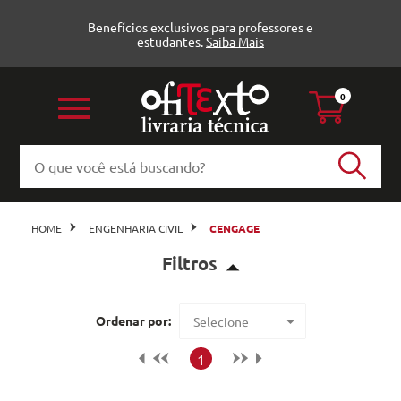
Benefícios exclusivos para professores e
estudantes.
Saiba Mais
0
HOME
ENGENHARIA CIVIL
CENGAGE
Filtros
Geotecnia (1)
Ordenar por:
Selecione
Estruturas e Concreto (1)
Maior preço
1
Pavimentação (1)
Menor preço