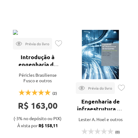
Mais vendidos
Editora
Lançamentos
Cengage
Veja todas as opções
Introdução à
engenharia de
estruturas de
Péricles Brasiliense
concreto
Fusco e outros
(2)
Engenharia de
R$ 163,00
infraestrutura de
transportes
(-3% no depósito ou PIX)
Lester A. Hoel e outros
À vista por
R$ 158,11
(0)