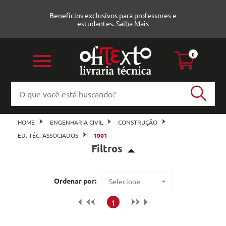
Benefícios exclusivos para professores e
estudantes.
Saiba Mais
0
HOME
ENGENHARIA CIVIL
CONSTRUÇÃO
ED. TÉC. ASSOCIADOS
1001
Filtros
Construção (1)
Ordenar por:
Selecione
all_books
Maior preço
1
Veja todas as opções
Menor preço
Ed. Téc. Associados