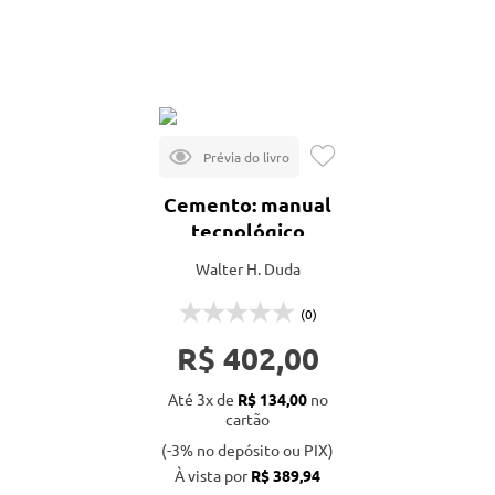
Veja todas as opções
Mais vendidos
Lançamentos
Cemento: manual
tecnológico
Walter H. Duda
(0)
R$ 402,00
Até 3x de
R$ 134,00
no
cartão
(-3% no depósito ou PIX)
À vista por
R$ 389,94