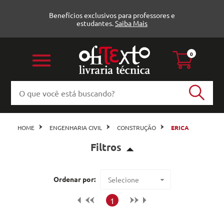
Benefícios exclusivos para professores e
estudantes.
Saiba Mais
0
HOME
ENGENHARIA CIVIL
CONSTRUÇÃO
ERICA
Filtros
Construção (7)
Ordenar por:
Selecione
Erica
Maior preço
1
Veja todas as opções
Menor preço