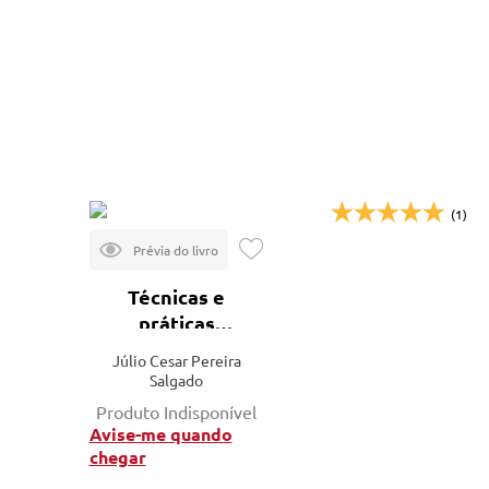
(1)
Técnicas e
práticas
construtivas da
Júlio Cesar Pereira
implantação ao
Salgado
acabamento
Produto Indisponível
Avise-me quando
chegar