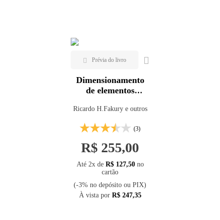
Mais vendidos
Lançamentos
Dimensionamento
de elementos
estruturais de aço e
Ricardo H.Fakury e outros
mistos de aço e
concreto
(3)
R$ 255,00
Até 2x de
R$ 127,50
no
cartão
(-3% no depósito ou PIX)
À vista por
R$ 247,35