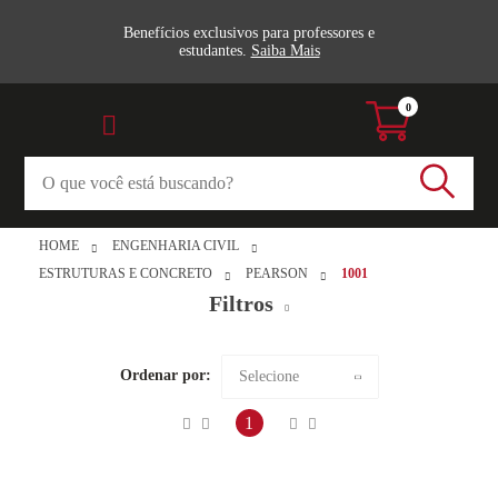
Benefícios exclusivos para professores e
estudantes.
Saiba Mais
0
HOME
ENGENHARIA CIVIL
ESTRUTURAS E CONCRETO
PEARSON
1001
Filtros
Estruturas e Concreto (1)
Ordenar por:
Selecione
all_books
Maior preço
1
Veja todas as opções
Pearson
Menor preço
Veja todas as opções