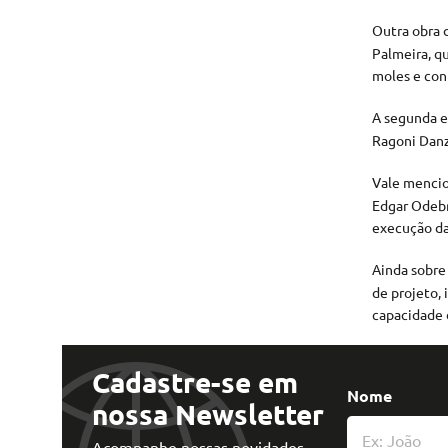
Outra obra 
Palmeira, q
moles e con
A segunda e
Ragoni Danz
Vale mencio
Edgar Odebr
execução da
Ainda sobre 
de projeto,
capacidade d
Cadastre-se em
Nome
nossa Newsletter
Acompanhe nossas novidades