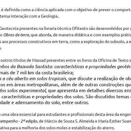
 é definida como a ciência aplicada com o objetivo de prever o comport
ntensa interação com a Geologia..
 Geotecnia presentes na livraria técnica Ofitexto são desenvolvidos po
ro
Obras de terra
, que aborda, de maneira didática e com exemplos prático
s aos processos construtivos em terra, como a exploração do subsolo, a 
.
outros títulos de Massad presentes entre os livros da Oficina de Texto s
nhos da Baixada Santista: características e propriedades geotéc
mais de 7 mil km da costa brasileira;
 a céu aberto em solos tropicais
, que discute a realização de 
eos em áreas metropolitanas, além de de outras construções 
os solos experimental
, que apresenta em detalhes diversos en
s características e propriedades dos solos. São discutidos tem
dade e adensamento do solo, entre outros.
uma obra essencial para estudantes e profissionais desta área da engenh
esempenho - 2ª edição
, de Márcio de Souza S. Almeida e Maria Esther Soa
tiva para a melhoria dos solos moles e estabilização do aterro.