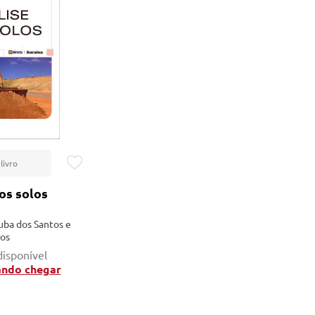
Lançamentos
os solos
uba dos Santos e
os
disponível
ando chegar