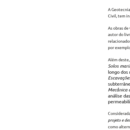
A Geotecnia
Civil, tem i
As obras de
autor do liv
relacionado
por exemplo
Além deste, 
Solos mari
longo dos 
Escavações
subterrân
Mecânica d
análise da
permeabili
Considerada 
projeto e d
como alterna