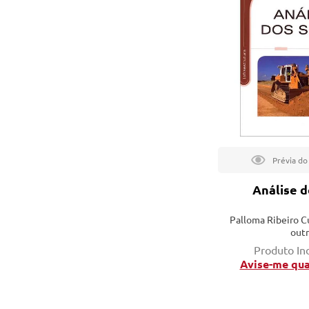
tação
nto
Análise d
Palloma Ribeiro C
outr
Produto In
Avise-me qu