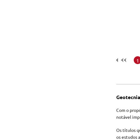
Tecnologia e Inovação
1
Geotecni
Com o propós
notável imp
Os títulos q
os estudos a