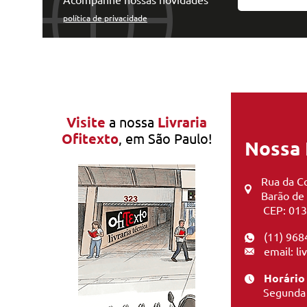
política de privacidade
Visite
a nossa
Livraria
Ofitexto
, em São Paulo!
Nossa 
Rua da Co
Barão de
CEP: 013
(11) 968
email: l
Horário
Segunda 