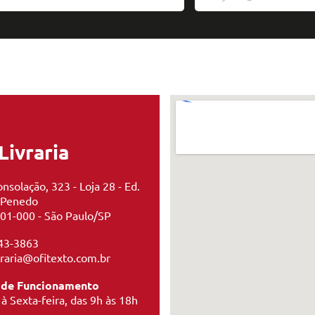
Livraria
nsolação, 323 - Loja 28 - Ed.
 Penedo
01-000 - São Paulo/SP
43-3863
ivraria@ofitexto.com.br
 de Funcionamento
à Sexta-feira, das 9h às 18h