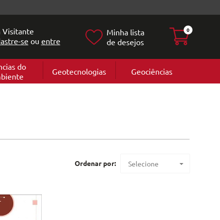
 Visitante
0
Minha lista
astre-se
ou
entre
de desejos
ncias do
Geotecnologias
Geociências
biente
Geografia
e
Cartografi
Geomorfol
l
Geologia
ia
l
Ordenar por:
Selecione
Maior preço
Menor preço
Mais vendidos