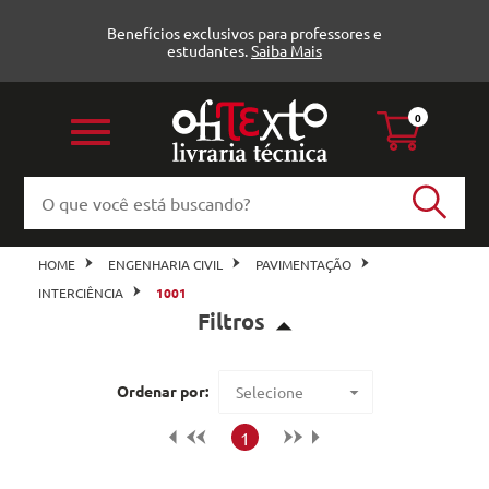
Benefícios exclusivos para professores e
estudantes.
Saiba Mais
0
HOME
ENGENHARIA CIVIL
PAVIMENTAÇÃO
INTERCIÊNCIA
1001
Filtros
Pavimentação (5)
Ordenar por:
Selecione
all_books
Maior preço
1
Veja todas as opções
Menor preço
Interciência