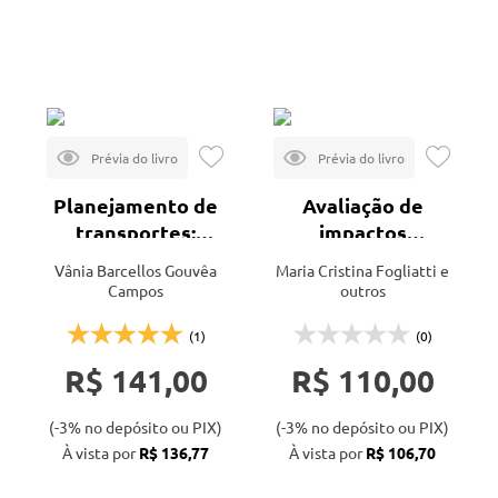
Veja todas as opções
Mais vendidos
Lançamentos
Planejamento de
Avaliação de
transportes:
impactos
conceitos e
ambientais:
Vânia Barcellos Gouvêa
Maria Cristina Fogliatti e
modelos
aplicação aos
Campos
outros
sistemas de
transporte
(1)
(0)
R$ 141,00
R$ 110,00
(-3% no depósito ou PIX)
(-3% no depósito ou PIX)
À vista por
R$ 136,77
À vista por
R$ 106,70