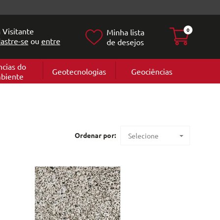
 Visitante
0
Minha lista
astre-se
ou
entre
de desejos
ncias do
Geotecnologias
Geociências
biente
Geografia
e
Cartografi
Geomorfol
l
Geologia
ia
l
Ordenar por:
Selecione
Maior preço
Menor preço
Mais vendidos
Lançamentos