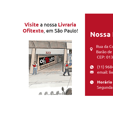
Visite
a nossa
Livraria
Ofitexto
, em São Paulo!
Nossa 
Rua da Co
Barão de
CEP: 013
(11) 968
email: l
Horário
Segunda 