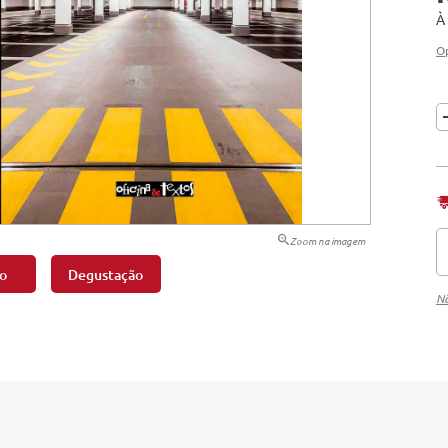
À
tação
O
nto
Zoom na imagem
o
Degustação
Nã