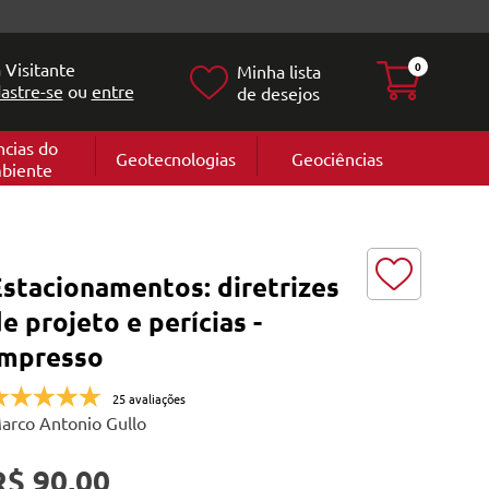
 Visitante
0
Minha lista
astre-se
ou
entre
de desejos
ncias do
Geotecnologias
Geociências
biente
Geografia
e
Cartografi
Geomorfol
l
Geologia
ia
stacionamentos: diretrizes
l
e projeto e perícias -
Impresso
25 avaliações
arco Antonio Gullo
R$ 90,00