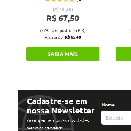
R$ 90,00
R$ 67,50
o
(-3% no depósito ou PIX)
(
À vista por
R$ 65,48
SAIBA MAIS
Cadastre-se em
Nome
nossa Newsletter
Acompanhe nossas novidades
política de privacidade