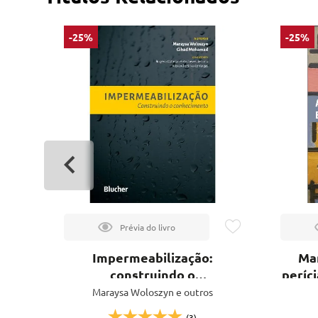
-25%
-25%
 de
Impermeabilização:
Man
construindo o
períc
conhecimento
Maraysa Woloszyn e outros
(3)