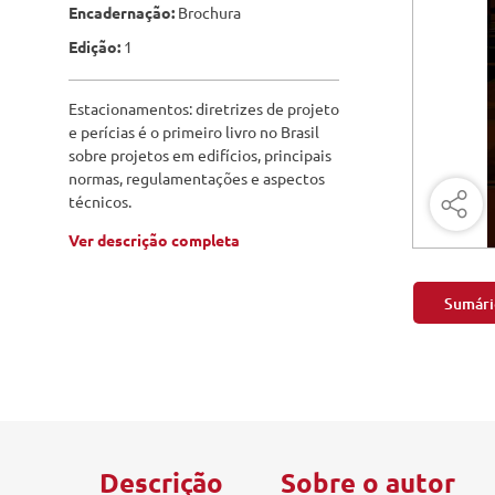
Engenharia Mecânica
Encadernação:
Brochura
Pavimen
Edição:
1
Engenharia Metalúrgica
Saneame
Entretenimento e Cultura
Estacionamentos: diretrizes de projeto
e perícias é o primeiro livro no Brasil
Exatas e Energia
sobre projetos em edifícios, principais
normas, regulamentações e aspectos
Geociências
técnicos.
Ver descrição completa
Geotecnologias
Literatura
Sumári
Livros Singulares
Meteorologia e Climatologia
Produtos Digitais
Descrição
Sobre o autor
Recursos Hídricos