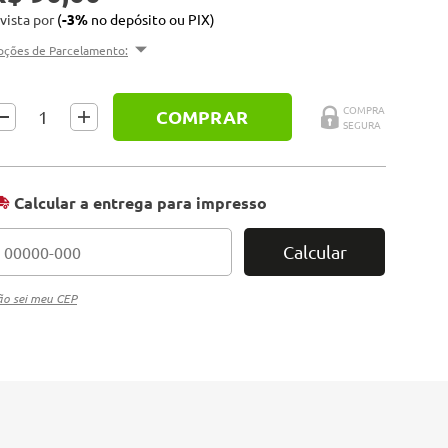
 vista por
(
-3%
no depósito ou PIX)
pções de Parcelamento:
COMPRAR
Calcular a entrega para impresso
Calcular
o sei meu CEP