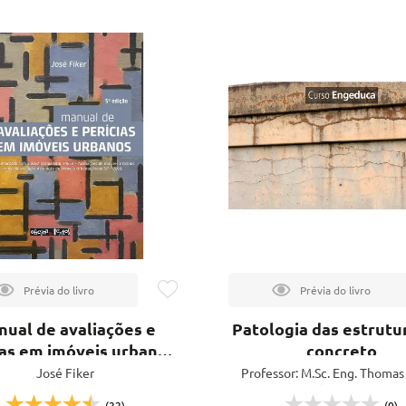
ual de avaliações e
Patologia das estrutu
ias em imóveis urbanos
concreto
- 5ª ed.
José Fiker
Professor: M.Sc. Eng. Thomas
Carmona
(22)
(0)