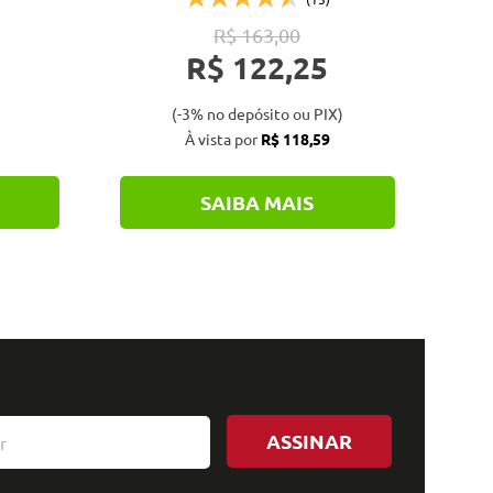
R$ 163,00
R$ 122,25
(-3% no depósito ou PIX)
À vista por
R$ 118,59
SAIBA MAIS
ASSINAR