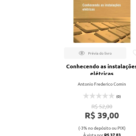
Engenharia Mecânica
Pavimen
Engenharia Metalúrgica
Saneame
Entretenimento e Cultura
Exatas e Energia
Geociências
Conhecendo as instalaçõe
Geotecnologias
elétricas
Literatura
Antonio Frederico Comin
Livros Singulares
(0)
Meteorologia e Climatologia
R$ 52,00
R$ 39,00
Produtos Digitais
(-3% no depósito ou PIX)
Recursos Hídricos
À vista por
R$ 37,83