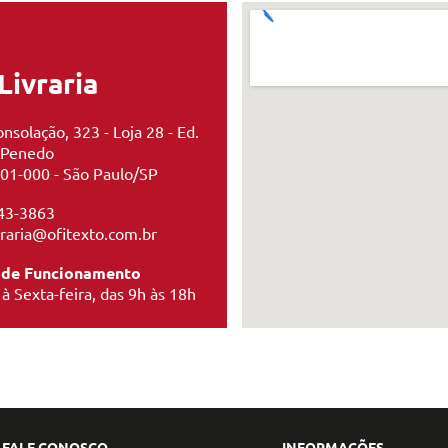
Livraria
nsolação, 323 - Loja 28 - Ed.
 Penedo
01-000 - São Paulo/SP
43-3863
ivraria@ofitexto.com.br
 de Funcionamento
à Sexta-feira, das 9h às 18h
FALE CONOSCO
INFORMAÇÕES