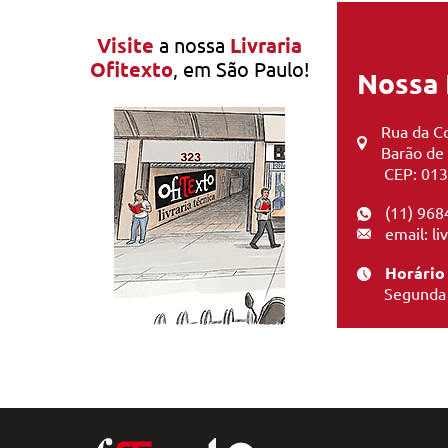
Visite
a nossa
Livraria
Ofitexto
, em São Paulo!
Nossa 
Rua da Co
Barão de
CEP: 013
(11) 968
email: l
Horário
Segunda 