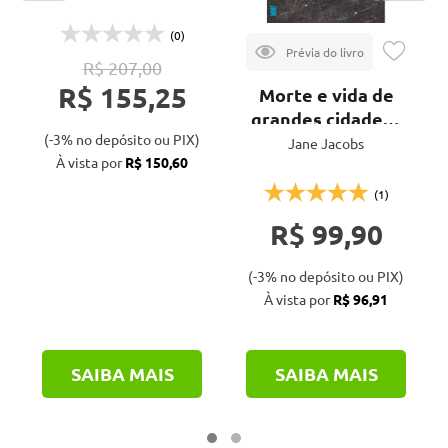
(0)
R$ 207,00
R$ 155,25
Morte e vida de
grandes cidades -
(-3% no depósito ou PIX)
3ª ed.
Jane Jacobs
À vista por
R$ 150,60
(1)
R$ 99,90
(-3% no depósito ou PIX)
À vista por
R$ 96,91
SAIBA MAIS
SAIBA MAIS