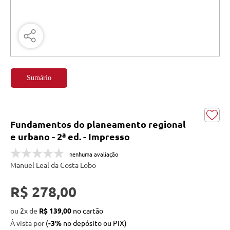
Sumário
Fundamentos do planeamento regional
e urbano - 2ª ed. - Impresso
nenhuma avaliação
Manuel Leal da Costa Lobo
R$ 278,00
ou
2
x
de
R$ 139,00
À vista por
(
-3%
no depósito ou PIX)