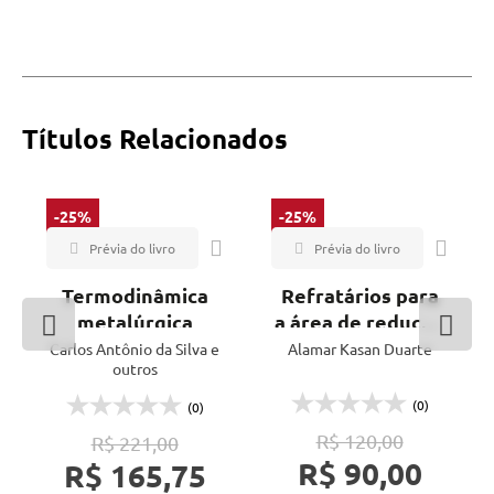
Títulos Relacionados
-25%
-25%
Termodinâmica
Refratários para
metalúrgica
a área de redução
na siderurgia -
Carlos Antônio da Silva e
Alamar Kasan Duarte
outros
Vol. 2
(0)
(0)
R$ 120,00
R$ 221,00
R$ 90,00
R$ 165,75