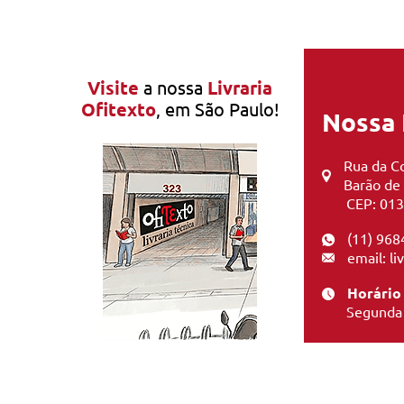
Visite
a nossa
Livraria
Ofitexto
, em São Paulo!
Nossa 
Rua da Co
Barão de
CEP: 013
(11) 968
email: l
Horário
Segunda 