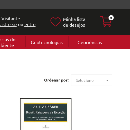
 Visitante
0
Minha lista
astre-se
ou
entre
de desejos
ncias do
Geotecnologias
Geociências
biente
Geografia
e
Cartografi
Geomorfol
l
Geologia
ia
l
Ordenar por:
Selecione
Maior preço
Menor preço
Mais vendidos
Lançamentos