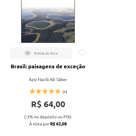
Brasil: paisagens de exceção
Aziz Nacib Ab´Sáber
(1)
R$ 64,00
(-3% no depósito ou PIX)
À vista por
R$ 62,08