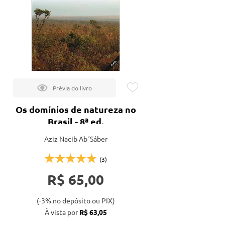
tação
nto
Os domínios de natureza no
Brasil - 8ª ed.
Aziz Nacib Ab´Sáber
(3)
R$ 65,00
(-3% no depósito ou PIX)
À vista por
R$ 63,05