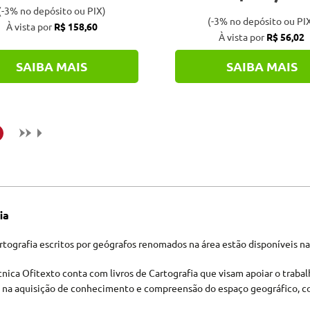
(-3% no depósito ou PIX)
(-3% no depósito ou PI
À vista por
R$ 158,60
À vista por
R$ 56,02
SAIBA MAIS
SAIBA MAIS
ia
rtografia escritos por geógrafos renomados na área estão disponíveis na
écnica Ofitexto conta com livros de Cartografia que visam apoiar o trabal
 na aquisição de conhecimento e compreensão do espaço geográfico, co