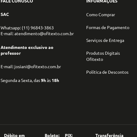
FALE CONOSCO
INFORMAÇÕES
SAC
Como Comprar
Formas de Pagamento
Whatsapp: (11) 96843-3863
E-mail: atendimento@ofitexto.com.br
Serviços de Entrega
Atendimento exclusivo ao
professor
Produtos Digitais
Ofitexto
E-mail: josiani@ofitexto.com.br
Política de Descontos
Segunda a Sexta, das
9h
às
18h
Débito em
Boleto:
PIX:
Transferência