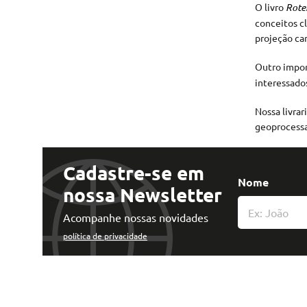
O livro
Rotei
conceitos c
projeção ca
Outro impor
interessados
Nossa livrar
geoprocessa
Cadastre-se em
Nome
nossa Newsletter
Acompanhe nossas novidades
política de privacidade