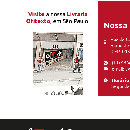
Visite
a nossa
Livraria
Ofitexto
, em São Paulo!
Nossa 
Rua da Co
Barão de
CEP: 013
(11) 968
email: l
Horário
Segunda 