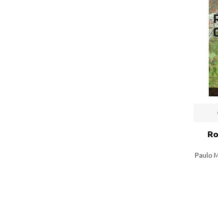
Engenharia Mecânica
Pavimen
Engenharia Metalúrgica
Saneame
Entretenimento e Cultura
Exatas e Energia
Geociências
Geotecnologias
Literatura
Ro
Livros Singulares
Paulo M
Meteorologia e Climatologia
Produtos Digitais
Recursos Hídricos