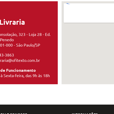
Livraria
nsolação, 323 - Loja 28 - Ed.
 Penedo
01-000 - São Paulo/SP
43-3863
ivraria@ofitexto.com.br
 de Funcionamento
à Sexta-feira, das 9h às 18h