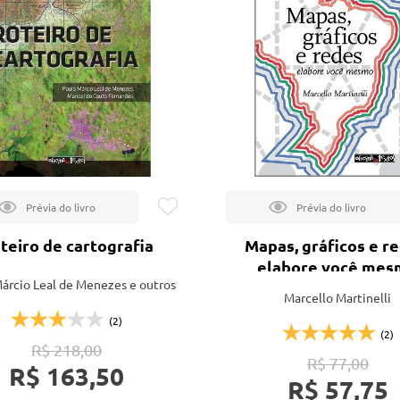
tação
nto
teiro de cartografia
Mapas, gráficos e re
elabore você me
árcio Leal de Menezes e outros
Marcello Martinelli
(2)
(2)
R$ 218,00
R$ 77,00
R$ 163,50
R$ 57,75