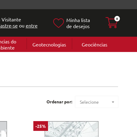
 Visitante
0
Minha lista
astre-se
ou
entre
de desejos
ncias do
Geotecnologias
Geociências
biente
Geografia
e
Cartografi
Geomorfol
l
Geologia
ia
l
Ordenar por:
Selecione
Maior preço
Menor preço
-25%
Mais vendidos