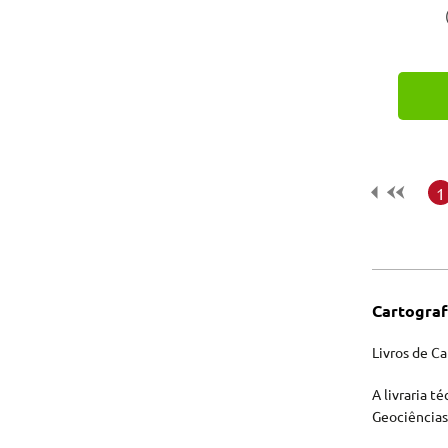
Tecnologia e Inovação
1
Cartograf
Livros de Ca
A livraria t
Geociências