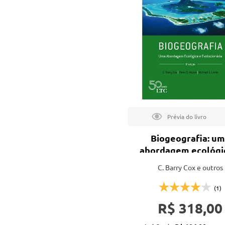
tação
nto
Biogeografia: u
abordagem ecológi
evolucionária - 9ª 
C. Barry Cox e outros
(1)
R$ 318,00