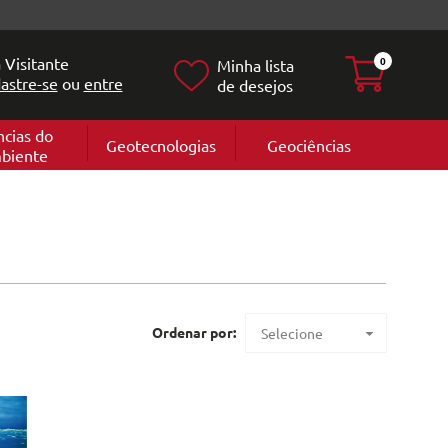
 Visitante
0
Minha lista
astre-se
ou
entre
de desejos
ncias do
Geotecnologias
Geociências
biente
Geografia
e
Cartografi
Geomorfol
l
Geologia
ia
l
Ordenar por:
Selecione
Maior preço
Menor preço
Mais vendidos