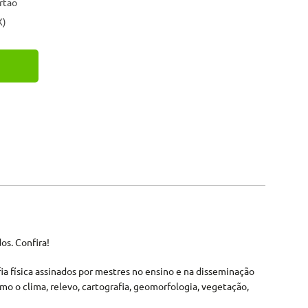
rtão
X)
os. Confira!
fia física assinados por mestres no ensino e na disseminação
mo o clima, relevo, cartografia, geomorfologia, vegetação,