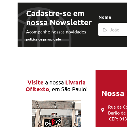
Cadastre-se em
Nome
nossa Newsletter
Acompanhe nossas novidades
política de privacidade
Visite
a nossa
Livraria
Ofitexto
, em São Paulo!
Nossa 
Rua da Co
Barão de
CEP: 013