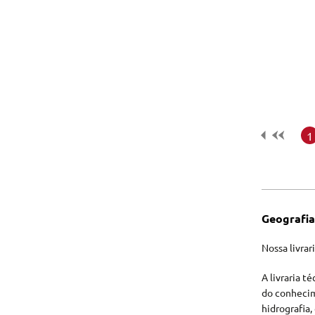
Tecnologia e Inovação
1
Geografia
Nossa livrar
A livraria t
do conhecime
hidrografia