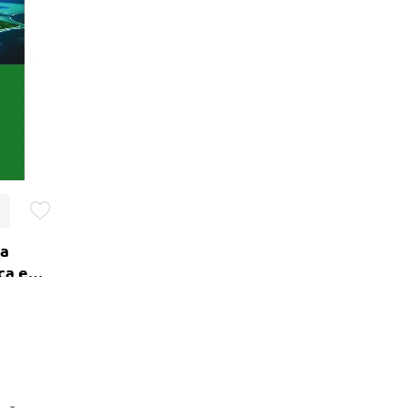
Lançamentos
ma
ca e
ed.