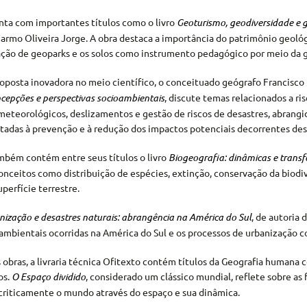
nta com importantes títulos como o livro
Geoturismo, geodiversidade e
Carmo Oliveira Jorge. A obra destaca a importância do patrimônio geológ
ão de geoparks e os solos como instrumento pedagógico por meio da 
posta inovadora no meio científico, o conceituado geógrafo Francisco
ncepções e perspectivas socioambientais
, discute temas relacionados a ri
meteorológicos, deslizamentos e gestão de riscos de desastres, abrangi
ltadas à prevenção e à redução dos impactos potenciais decorrentes dess
ambém contém entre seus títulos o livro
Biogeografia: dinâmicas e trans
onceitos como distribuição de espécies, extinção, conservação da biodiv
perfície terrestre.
nização e desastres naturais: abrangência na América do Sul
, de autoria
 ambientais ocorridas na América do Sul e os processos de urbanização 
 obras, a livraria técnica Ofitexto contém títulos da Geografia humana 
os.
O Espaço dividido
, considerado um clássico mundial, reflete sobre a
 criticamente o mundo através do espaço e sua dinâmica.