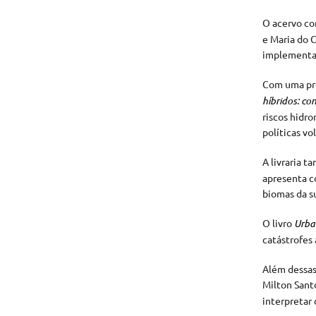
O acervo co
e Maria do 
implementaç
Com uma pro
híbridos: co
riscos hidro
políticas vo
A livraria t
apresenta c
biomas da su
O livro
Urba
catástrofes
Além dessas
Milton Sant
interpretar