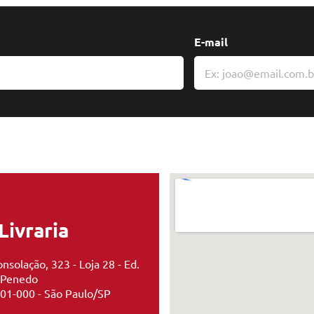
E-mail
Livraria
nsolação, 323 - Loja 28 - Ed.
 Penedo
01-000 - São Paulo/SP