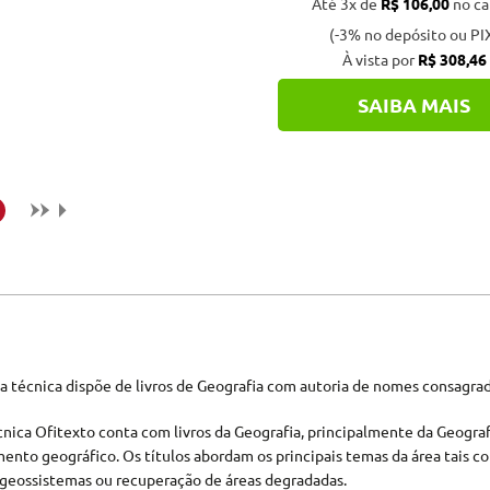
Até 3x de
R$ 106,00
no ca
(-3% no depósito ou PI
À vista por
R$ 308,46
SAIBA MAIS
ia técnica dispõe de livros de Geografia com autoria de nomes consagrad
écnica Ofitexto conta com livros da Geografia, principalmente da Geogra
nto geográfico. Os títulos abordam os principais temas da área tais co
, geossistemas ou recuperação de áreas degradadas.