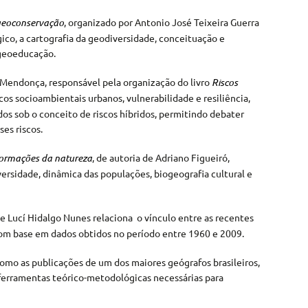
 geoconservação
, organizado por Antonio José Teixeira Guerra
ico, a cartografia da geodiversidade, conceituação e
geoeducação.
 Mendonça, responsável pela organização do livro
Riscos
scos socioambientais urbanos, vulnerabilidade e resiliência,
dos sob o conceito de riscos híbridos, permitindo debater
es riscos.
formações da natureza
, de autoria de Adriano Figueiró,
ersidade, dinâmica das populações, biogeografia cultural e
 de Lucí Hidalgo Nunes relaciona o vínculo entre as recentes
com base em dados obtidos no período entre 1960 e 2009.
como as publicações de um dos maiores geógrafos brasileiros,
s ferramentas teórico-metodológicas necessárias para