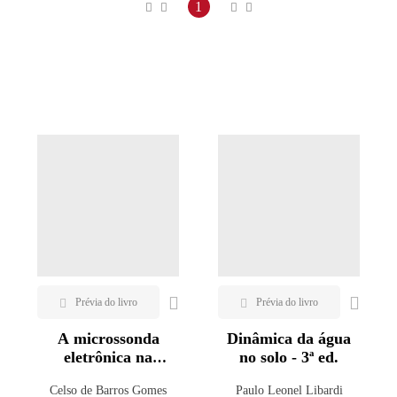
Maior preço
1
Menor preço
Mais vendidos
Lançamentos
A microssonda
Dinâmica da água
eletrônica na
no solo - 3ª ed.
geologia
Celso de Barros Gomes
Paulo Leonel Libardi