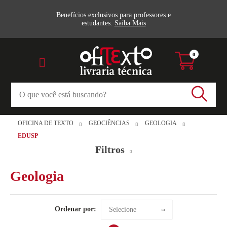
Benefícios exclusivos para professores e
estudantes.
Saiba Mais
0
OFICINA DE TEXTO
GEOCIÊNCIAS
GEOLOGIA
EDUSP
Filtros
Geologia
Marca
Ordenar por:
Selecione