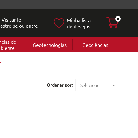
 Visitante
0
Minha lista
astre-se
ou
entre
de desejos
ncias do
Geotecnologias
Geociências
biente
Geografia
e
Cartografi
A
Geomorfol
l
Geologia
ia
l
Ordenar por:
Selecione
Maior preço
Menor preço
Mais vendidos
Lançamentos