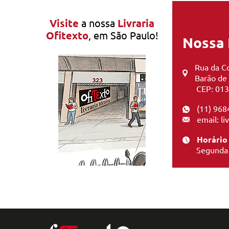
Visite
a nossa
Livraria
Ofitexto
, em São Paulo!
Nossa 
Rua da Co
Barão de
CEP: 013
(11) 968
email: l
Horário
Segunda 