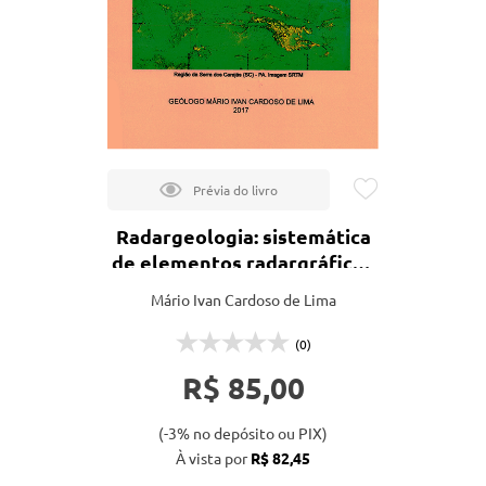
tação
nto
Radargeologia: sistemática
de elementos radargráficos
- livro em cd
Mário Ivan Cardoso de Lima
(0)
R$ 85,00
(-3% no depósito ou PIX)
À vista por
R$ 82,45