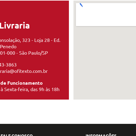
Livraria
nsolação, 323 - Loja 28 - Ed.
 Penedo
01-000 - São Paulo/SP
43-3863
ivraria@ofitexto.com.br
 de Funcionamento
à Sexta-feira, das 9h às 18h
FALE CONOSCO
INFORMAÇÕES