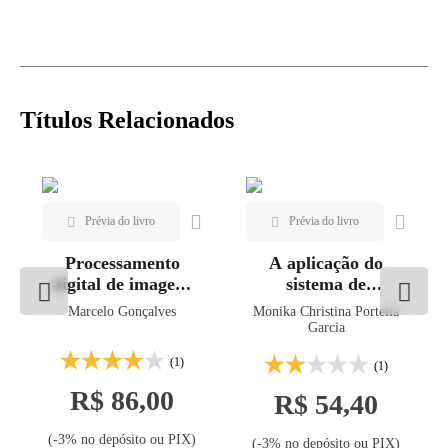
Títulos Relacionados
Processamento
A aplicação do
digital de imagens
sistema de
de sensoriamento
informações
Marcelo Gonçalves
Monika Christina Portella
remoto para análise
geográficas em
Garcia
ambiental e
estudos ambientais
(1)
geográfica
(1)
R$ 86,00
R$ 54,40
(-3% no depósito ou PIX)
(-3% no depósito ou PIX)