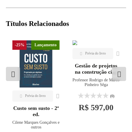
Títulos Relacionados
-25%
Lançamento
Gestão de projetos
na construção civil
com base no
Professor Rodrigo de Marco
PMBOK®
Pinheiro Sêga
(0)
R$ 597,00
Custo sem susto - 2ª
ed.
Cilene Marques Gonçalves e
outros