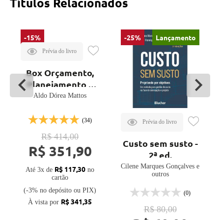
Títulos Relacionados
-15%
-25%
Lançamento
Box Orçamento,
Planejamento e
Gestão de Obras -
Aldo Dórea Mattos
a mentoria de
Aldo Dórea
(34)
Mattos
R$ 414,00
Custo sem susto -
R$ 351,90
2ª ed.
Cilene Marques Gonçalves e
R$ 117,30
Até 3x de
no
outros
cartão
(-3% no depósito ou PIX)
(0)
R$ 341,35
À vista por
R$ 80,00