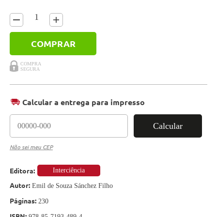
COMPRAR
Calcular a entrega para impresso
Calcular
Não sei meu CEP
Editora:
Interciência
Autor:
Emil de Souza Sánchez Filho
Páginas:
230
ISBN:
978-85-7193-489-4