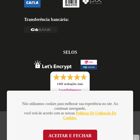
Transferência bancária:
SELOS
1469 avaliações reais
Nós utilizamos cookies para melhorar sua experiência no site. Ao
continuar navegando,
você está de acordo com as nossas
Políticas De Utilização De
Cookies.
Oficina de Textos - Rua da Consolação, 323 - Loja 28 - Ed.
Barão de Penedo, 01301-000 - São Paulo/SP - Brasil -
CNPJ: 01.337.552/0001-52
ACEITAR E FECHAR