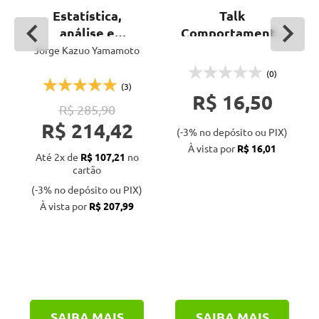
Estatística,
Talk
análise e
Comportamento
interpolação de
espectral de
Jorge Kazuo Yamamoto
dados
alvos: do chão ao
(0)
geoespaciais
satélite
(3)
R$ 16,50
R$ 285,90
R$ 214,42
(-3% no depósito ou PIX)
À vista por
R$ 16,01
Até 2x de
R$ 107,21
no
cartão
(-3% no depósito ou PIX)
À vista por
R$ 207,99
SAIBA MAIS
SAIBA MAIS