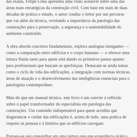
das exatas, Felipe Lima apresenta uma visão acessível sobre uma das
áreas mais estratégicas da construção civil. Com base em mais de duas
décadas de prática e estudo, o autor conduz o leitor por um percurso
que vai além da técnica, revelando a importância da patologia das
construções para a preservação, a segurança e a sustentabilidade do
ambiente construído.
A obra aborda conceitos fundamentais, explora analogias instigantes —
como a comparação entre edifícios e o corpo humano — e oferece uma
leitura fluida tanto para quem está dando os primeiros passos quanto
para profissionais que buscam se aperfeiçoar. Destacam-se ainda temas
como o ciclo de vida das edificações, a integração com normas técnicas,
áreas de atuação e o desenvolvimento das inteligências essenciais para o
patologista contemporâneo.
Mais do que um manual técnico, este livro é um convite à reflexão
sobre o papel transformador do especialista em patologia das
construções. Um conteúdo indispensável para quem acredita que
diagnosticar e cuidar das edificações é, acima de tudo, uma prática de
respeito às pessoas e à história que os edifícios carregam.
Prepare-se para mergulhar em uma leitura que une experiência prática,