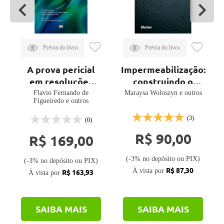
A prova pericial
Impermeabilização:
em resoluções
construindo o
extrajudiciais de
conhecimento
Flavio Fernando de
Maraysa Woloszyn e outros
Figueiredo e outros
conflitos
(3)
(0)
R$ 90,00
R$ 169,00
(-3% no depósito ou PIX)
(-3% no depósito ou PIX)
R$ 87,30
À vista por
R$ 163,93
À vista por
SAIBA MAIS
SAIBA MAIS