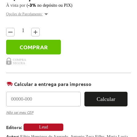
-3%
À vista por
(
no depósito ou PIX)
Opções de Parcelamento:
COMPRAR
Calcular a entrega para impresso
Calcular
Não sei meu CEP
Editora:
Leud
Autor:
Fábio Henrique de Azevedo, Antonio Zeca Filho, Maria Lucia