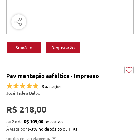
Sumário
Degustação
Pavimentação asfáltica - Impresso
5 avaliações
José Tadeu Balbo
R$ 218,00
ou
2
x
de
R$ 109,00
À vista por
(
-3%
no depósito ou PIX)
Opções de Parcelamento: