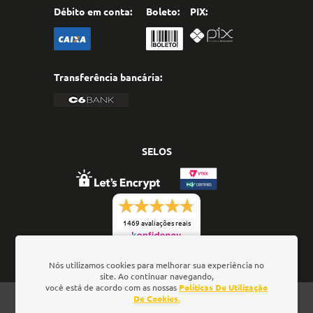
Débito em conta:
Boleto:
PIX:
Transferência bancária:
SELOS
1469 avaliações reais
Nós utilizamos cookies para melhorar sua experiência no
site. Ao continuar navegando,
você está de acordo com as nossas
Políticas De Utilização
De Cookies.
Oficina de Textos - Rua da Consolação, 323 - Loja 28 -
Ed. Barão de Penedo, 01301-000 - São Paulo/SP - Brasil