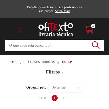
Benefícios exclusivos para professores e
estudantes.
Saiba Mais
0
HOME
RECURSOS HÍDRICOS
UNESP
Filtros
Ordenar por:
Selecione
Editora
Maior preço
1
Unesp
Veja todas as opções
Menor preço