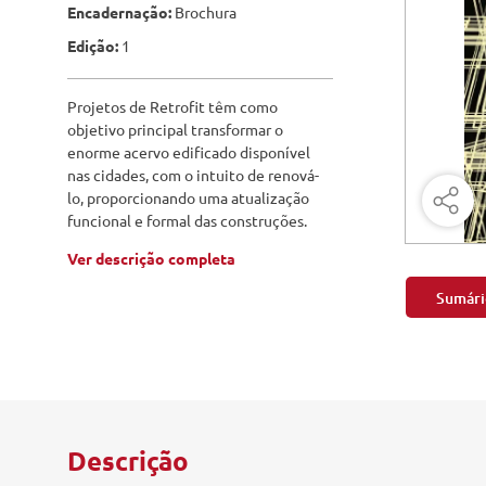
Engenharia Mecânica
Encadernação:
Brochura
Pavimen
Edição:
1
Engenharia Metalúrgica
Saneame
Entretenimento e Cultura
Projetos de Retrofit têm como
objetivo principal transformar o
Exatas e Energia
enorme acervo edificado disponível
nas cidades, com o intuito de renová-
Geociências
lo, proporcionando uma atualização
funcional e formal das construções.
Geotecnologias
Ver descrição completa
Literatura
Sumári
Livros Singulares
Meteorologia e Climatologia
Produtos Digitais
Descrição
Recursos Hídricos