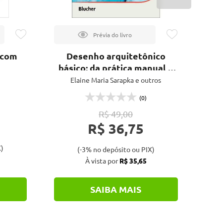
 com
Desenho arquitetônico
Se
básico: da prática manual à
em 
digital
Elaine Maria Sarapka e outros
(0)
R$ 49,00
R$ 36,75
)
(-3% no depósito ou PIX)
À vista por
R$ 35,65
SAIBA MAIS