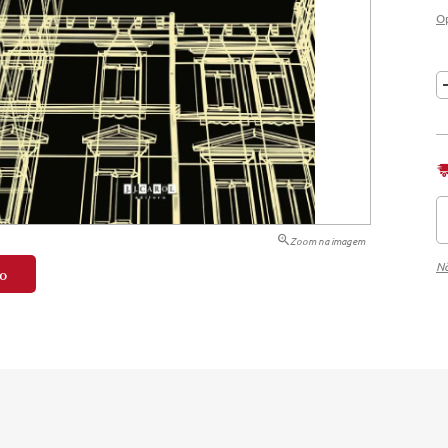
O
tação
nto
Zoom na imagem
Nã
o