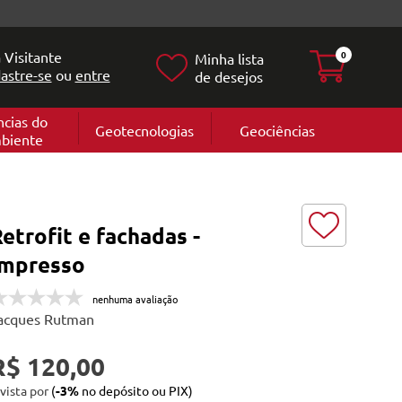
 Visitante
0
Minha lista
astre-se
ou
entre
de desejos
ncias do
Geotecnologias
Geociências
biente
Geografia
e
Cartografi
Geomorfol
l
Geologia
ia
etrofit e fachadas -
l
Impresso
nenhuma avaliação
acques Rutman
R$ 120,00
 vista por
(
-3%
no depósito ou PIX)