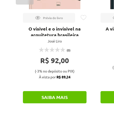
 na
O visível e o invisível na
A v
mo e
arquitetura brasileira
à
José Liro
(0)
R$ 92,00
(
(-3% no depósito ou PIX)
À vista por
R$ 89,24
SAIBA MAIS