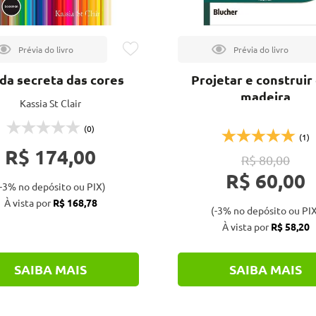
ida secreta das cores
Projetar e construir
madeira
Kassia St Clair
(0)
(1)
R$ 174,00
R$ 80,00
R$ 60,00
-3% no depósito ou PIX)
À vista por
R$ 168,78
(-3% no depósito ou PIX
À vista por
R$ 58,20
SAIBA MAIS
SAIBA MAIS