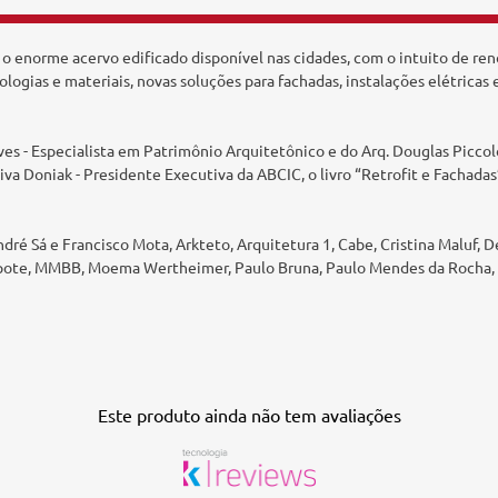
 o enorme acervo edificado disponível nas cidades, com o intuito de re
ogias e materiais, novas soluções para fachadas, instalações elétricas e
es - Especialista em Patrimônio Arquitetônico e do Arq. Douglas Piccol
Oliva Doniak - Presidente Executiva da ABCIC, o livro “Retrofit e Fachada
André Sá e Francisco Mota, Arkteto, Arquitetura 1, Cabe, Cristina Maluf, 
b Capote, MMBB, Moema Wertheimer, Paulo Bruna, Paulo Mendes da Rocha, 
Este produto ainda não tem avaliações