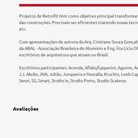
Tecnologia e Inovação
Projetos de Retrofit têm como objetivo principal transformar
das construções. Precisam ser eficientes trazendo novas tecnol
etc.
Com apresentações de autoria da Arq. Cristiane Souza Gonçalv
da ABAL - Associação Brasileira do Alumínio e Eng. Íria Lícia 
escritórios de arquitetura que atuam no Brasil.
Escritórios participantes: Acenda, Aflalo/Gasperini, Aguirre, 
J.J. Abrão, JNA, Julião, Junqueira e Nosralla, Kruchin, Loe
Senzi, SG, Smart, Studio Ix, Studio Porto, Studio Scatena.
Avaliações