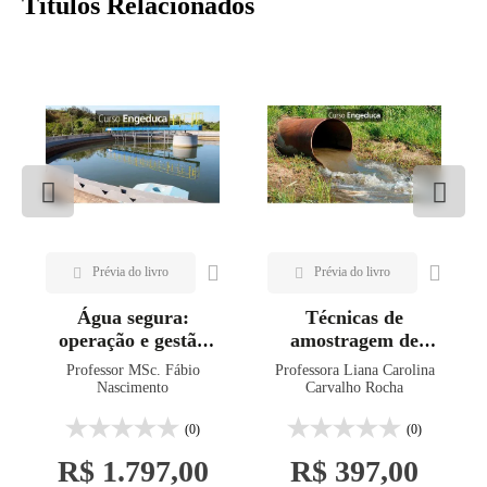
Títulos Relacionados
Água segura:
Técnicas de
operação e gestão
amostragem de
de estação de
solos e água para
Professor MSc. Fábio
Professora Liana Carolina
tratamento de água
análise de
Nascimento
Carvalho Rocha
– ETA convencional
qualidade
ambiental
(0)
(0)
R$ 1.797,00
R$ 397,00