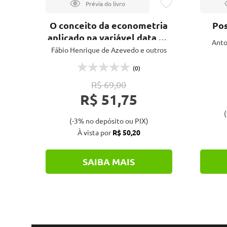
de
O conceito da econometria
Pos
aplicado na variável data do
Anto
evento para estimativa de
Fábio Henrique de Azevedo e outros
aluguel de lojas âncoras em
(0)
shopping center
R$ 69,00
R$ 51,75
(
(-3% no depósito ou PIX)
À vista por
R$ 50,20
SAIBA MAIS