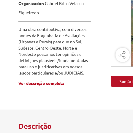
Engenharia Mecânica
Organizador:
Gabriel Brito Velasco
Pavimen
Figueiredo
Engenharia Metalúrgica
Saneame
Entretenimento e Cultura
Uma obra contributiva, com diversos
nomes da Engenharia de Avaliações
Exatas e Energia
(Urbanas e Rurais) para que no Sul,
Sudeste, Centro-Oeste, Norte e
Geociências
Nordeste possamos ter opiniões e
definições plausíveis/fundamentadas
Geotecnologias
para uso e justificativas em nossos
laudos particulares e/ou JUDICIAIS.
Literatura
Sumári
Ver descrição completa
Livros Singulares
Meteorologia e Climatologia
Produtos Digitais
Descrição
Recursos Hídricos