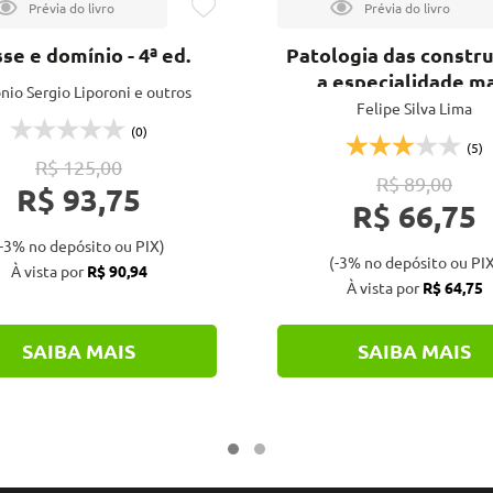
se e domínio - 4ª ed.
Patologia das constr
a especialidade ma
nio Sergio Liporoni e outros
humana das exat
Felipe Silva Lima
(0)
(5)
R$ 125,00
R$ 89,00
R$ 93,75
R$ 66,75
-3% no depósito ou PIX)
(-3% no depósito ou PIX
À vista por
R$ 90,94
À vista por
R$ 64,75
SAIBA MAIS
SAIBA MAIS