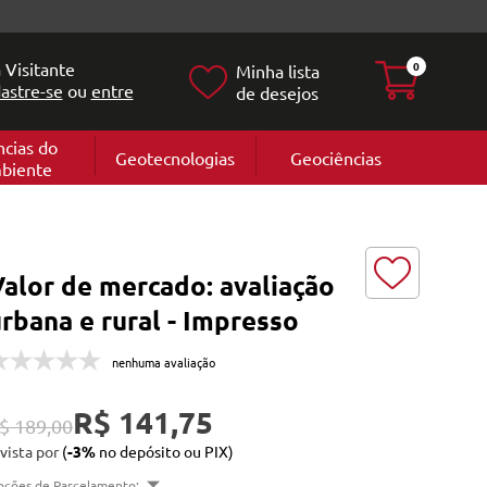
 Visitante
0
Minha lista
astre-se
ou
entre
de desejos
ncias do
Geotecnologias
Geociências
biente
Geografia
e
Cartografi
Geomorfol
l
Geologia
ia
alor de mercado: avaliação
l
rbana e rural - Impresso
nenhuma avaliação
R$ 141,75
$ 189,00
 vista por
(
-3%
no depósito ou PIX)
pções de Parcelamento: