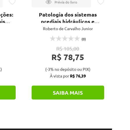
uções:
Patologia dos sistemas
Pe
is
prediais hidráulicos e
ap
as
sanitários - 5ª ed.
Roberto de Carvalho Junior
(0)
R$ 105,00
R$ 78,75
)
(-3% no depósito ou PIX)
À vista por
R$ 76,39
SAIBA MAIS