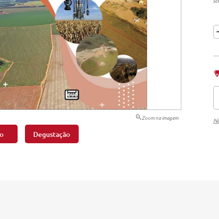
tação
nto
Zoom na imagem
Nã
o
Degustação