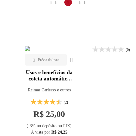
Maior preço
1
Menor preço
Mais vendidos
Lançamentos
(0)
Usos e benefícios da
coleta automática
de dados
Reimar Carlesso e outros
meteorológicos na
agricultura
(2)
R$ 25,00
(-3% no depósito ou PIX)
À vista por
R$ 24,25