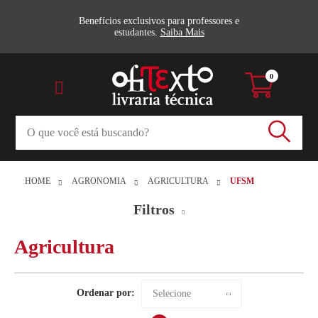
Benefícios exclusivos para professores e
estudantes.
Saiba Mais
0
HOME
AGRONOMIA
AGRICULTURA
UFSM
Filtros
Agricultura
Agricultura (2)
UFSM
Veja todas as opções
Ordenar por:
Selecione