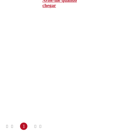
Avise-me quando
chegar
1