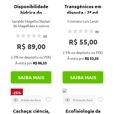
Disponibilidade
Transgênicos em
hídrica do
disputa - 2ª ed.
cerrado e
Geraldo Magella Obolari
Cristiano Luis Lenzi
impacto da
de Magalhães e outros
produção de
(0)
biocombustíveis -
(0)
R$ 55,00
2ª ed.
R$ 89,00
(-3% no depósito ou PIX)
(-3% no depósito ou PIX)
À vista por
R$ 53,35
À vista por
R$ 86,33
SAIBA MAIS
SAIBA MAIS
-25%
Cachaça: ciência,
Ecofisiologia da