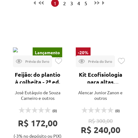
Alaúde (1)
Maior preço
1
2
3
4
5
Appris (7)
Menor preço
Aprenda Fácil (11)
Mais vendidos
Baraúna (2)
Lançamentos
BBA (1)
Blucher (4)
Lançamento
-20%
Bookman (1)
Clube de Autores (2)
Feijão: do plantio
Kit Ecofisiologia
à colheita - 2ª ed.
para altas
CRV (3)
produtividades
José Eutáquio de Souza
Alencar Junior Zanon e
Dialética (1)
Carneiro e outros
outros
Dinalivro (1)
(0)
(0)
Edição do Autor (3)
R$ 172,00
R$ 300,00
Editus (2)
R$ 240,00
Eduel (1)
(-3% no depósito ou PIX)