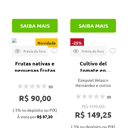
SAIBA MAIS
SAIBA MAIS
Novidade
-25%
Frutas nativas e
Cultivo del
pequenas frutas
tomate en
hidroponía e
Ezequiel Velasco
invernadero - 3ª
Hernández e outros
(0)
ed.
R$ 90,00
(0)
R$ 199,00
(-3% no depósito ou PIX)
R$ 149,25
À vista por
R$ 87,30
(-3% no depósito ou PIX)