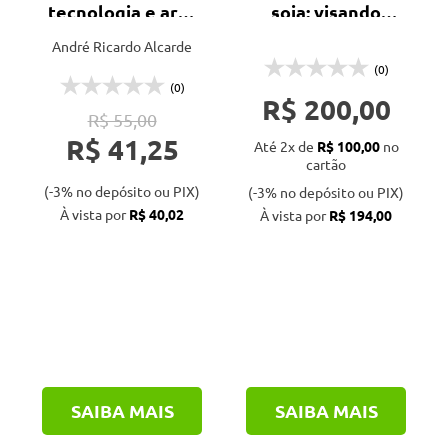
tecnologia e arte
soja: visando
- 3ª ed.
altas
André Ricardo Alcarde
produtividades -
(0)
3ª ed.
(0)
R$ 200,00
R$ 55,00
R$ 41,25
Até 2x de
R$ 100,00
no
cartão
(-3% no depósito ou PIX)
(-3% no depósito ou PIX)
À vista por
R$ 40,02
À vista por
R$ 194,00
SAIBA MAIS
SAIBA MAIS