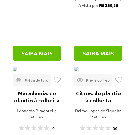
À vista por
R$ 230,86
SAIBA MAIS
SAIBA MAIS
Macadâmia: do
Citros: do plantio
plantio à colheita
à colheita
Leonardo Pimentel e
Dalmo Lopes de Siqueira
outros
e outros
(0)
(0)