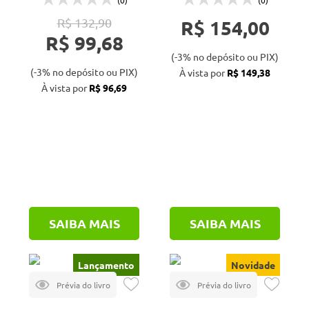
(0)
(0)
qualidade
Oficina de Textos (19)
R$ 132,90
R$ 154,00
R$ 99,68
Paco Editorial (2)
(-3% no depósito ou PIX)
Publindústria (2)
(-3% no depósito ou PIX)
À vista por
R$ 149,38
À vista por
R$ 96,69
Rima (2)
SBCS (1)
Senac (1)
Signus (2)
Spessotto (1)
UEPG (1)
SAIBA MAIS
SAIBA MAIS
UFLA (8)
UFPR (8)
Lançamento
Novidade
UFSM (2)
UFV (47)