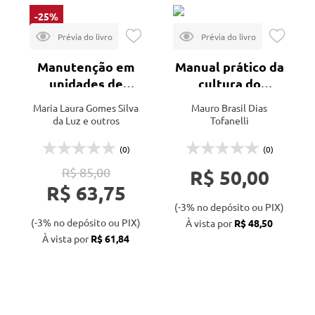
-25%
Manutenção em
Manual prático da
unidades de
cultura do
beneficiamento
abacateiro
Maria Laura Gomes Silva
Mauro Brasil Dias
de grãos e
da Luz e outros
Tofanelli
sementes
(0)
(0)
R$ 85,00
R$ 50,00
R$ 63,75
(-3% no depósito ou PIX)
(-3% no depósito ou PIX)
À vista por
R$ 48,50
À vista por
R$ 61,84