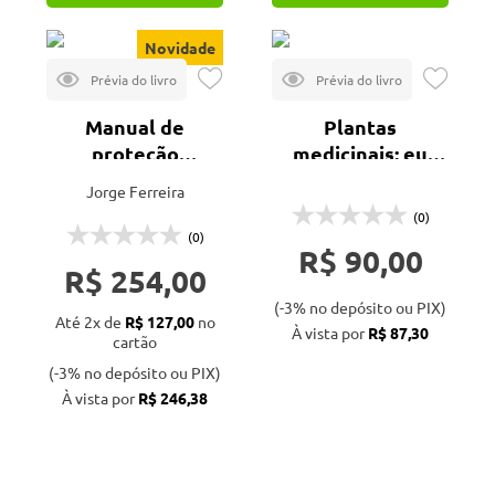
Novidade
Manual de
Plantas
proteção
medicinais: eu
fitossanitária em
conheço o que
Jorge Ferreira
agricultura
estou usando?
(0)
biológica
(0)
R$ 90,00
R$ 254,00
(-3% no depósito ou PIX)
Até 2x de
R$ 127,00
no
À vista por
R$ 87,30
cartão
(-3% no depósito ou PIX)
À vista por
R$ 246,38