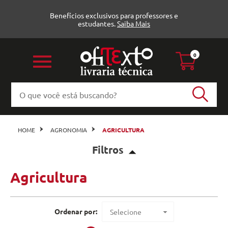
Benefícios exclusivos para professores e
estudantes.
Saiba Mais
0
HOME
AGRONOMIA
AGRICULTURA
Filtros
Agricultura
Agricultura (198)
Agro Livros (3)
Ordenar por:
Selecione
Agrobook (11)