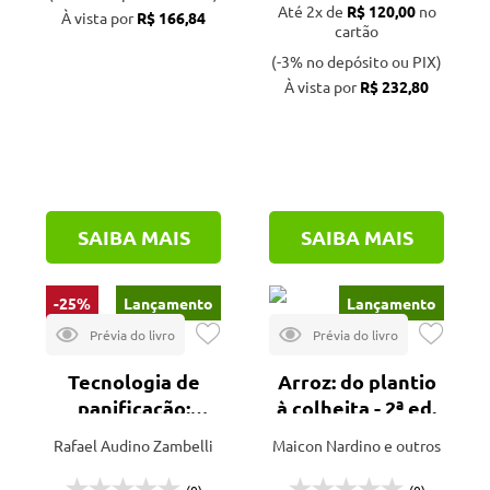
Até 2x de
R$ 120,00
no
À vista por
R$ 166,84
Eduem (1)
cartão
EdUFSCar (3)
(-3% no depósito ou PIX)
À vista por
R$ 232,80
Embrapa (9)
Erica (1)
Expressão Popular (1)
Factash (1)
SAIBA MAIS
SAIBA MAIS
FEALQ (15)
Field Crops (1)
-25%
Lançamento
Lançamento
FUNEP (1)
Icone editora (1)
Tecnologia de
Arroz: do plantio
Instituto Plantarum (3)
panificação:
à colheita - 2ª ed.
Interciência (2)
transformando
Rafael Audino Zambelli
Maicon Nardino e outros
Mecenas (1)
ingredientes em
produtos de
Nobel (1)