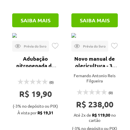
SAIBA MAIS
SAIBA MAIS
Adubação
Novo manual de
nitrogenada da
olericultura - 3ª
cultura do trigo
ed.
Fernando Antonio Reis
com base na
Filgueira
(0)
clorofilometria
R$ 19,90
via aeronave
(0)
remotamente
R$ 238,00
(-3% no depósito ou PIX)
pilotada
À vista por
R$ 19,31
Até 2x de
R$ 119,00
no
cartão
(-3% no depósito ou PIX)