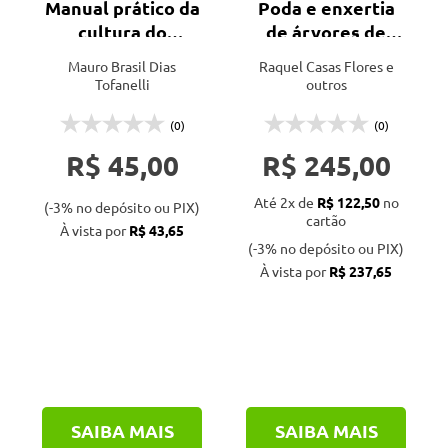
Manual prático da
Poda e enxertia
Unb (1)
cultura do
de árvores de
Unesp (2)
abacaxizeiro
fruto
Mauro Brasil Dias
Raquel Casas Flores e
Unicamp (2)
Tofanelli
outros
Via Orgânica (1)
(0)
(0)
Vozes (1)
R$ 45,00
R$ 245,00
Até 2x de
R$ 122,50
no
(-3% no depósito ou PIX)
cartão
À vista por
R$ 43,65
(-3% no depósito ou PIX)
À vista por
R$ 237,65
SAIBA MAIS
SAIBA MAIS